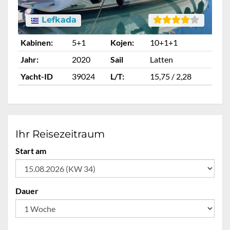
Lefkada
Kabinen:
5+1
Kojen:
10+1+1
Ka
Jahr:
2020
Sail
Latten
Ja
Yacht-ID
39024
L/T:
15,75 / 2,28
Ya
Ihr Reisezeitraum
Start am
Dauer