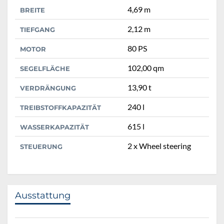
4,69 m
BREITE
2,12 m
TIEFGANG
80 PS
MOTOR
102,00 qm
SEGELFLÄCHE
13,90 t
VERDRÄNGUNG
240 l
TREIBSTOFFKAPAZITÄT
615 l
WASSERKAPAZITÄT
2 x Wheel steering
STEUERUNG
Ausstattung