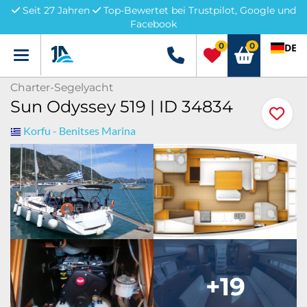
Seit 27 Jahren
Top-Bewertet bei Trustpilot, Google und
Facebook
0
0
DE
Menü
+49 5741 3222690
Charter-Segelyacht
Sun Odyssey 519 | ID 34834
Korfu - Benitses Marina
+19