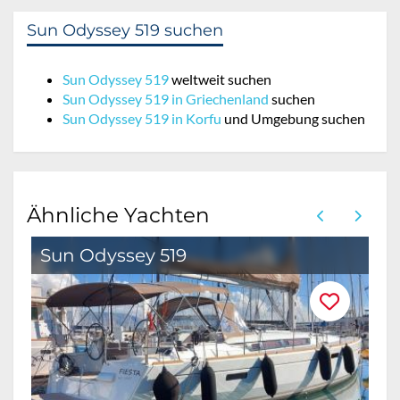
Sun Odyssey 519 suchen
Sun Odyssey 519
weltweit suchen
Sun Odyssey 519 in Griechenland
suchen
Sun Odyssey 519 in Korfu
und Umgebung suchen
Ähnliche Yachten
Sun Odyssey 519
S