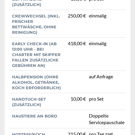
(ZUSÄTZLICH)
250,00 €
einmalig
CREWWECHSEL (INKL.
FRISCHER
BETTWÄSCHE, OHNE
REINIGUNG)
418,00 €
einmalig
EARLY CHECK-IN (AB
13:00 UHR - BEI
CHARTER MIT SKIPPER
FALLEN ZUSÄTZLICHE
GEBÜHREN AN)
auf Anfrage
HALBPENSION (OHNE
ALKOHOL. GETRÄNKE,
KOCH ERFORDERLICH)
10,00 €
pro Set
HANDTUCH-SET
(ZUSÄTZLICH)
Doppelte
HAUSTIERE AN BORD
Servicepauschale
215,00 €
pro Tag zzgl.
HOSTESS/KOCH