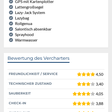
GPS mit Kartenplotter
Lattengroßsegel
Lazy-Jack System
Lazybag
Rollgenua
Salontisch absenkbar
Sprayhood
Warmwasser
Bewertung des Vercharters
FREUNDLICHKEIT / SERVICE
4,50
TECHNISCHER ZUSTAND
3,40
SAUBERKEIT
4,05
CHECK-IN
3,88