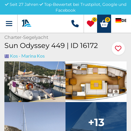
Seit 27 Jahren
Top-Bewertet bei Trustpilot, Google und
Facebook
0
0
DE
Menü
+49 5741 3222690
Charter-Segelyacht
Sun Odyssey 449 | ID 16172
Kos - Marina Kos
+13