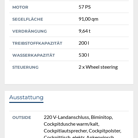
57 PS
MOTOR
91,00 qm
SEGELFLÄCHE
9,64 t
VERDRÄNGUNG
200 l
TREIBSTOFFKAPAZITÄT
530 l
WASSERKAPAZITÄT
2 x Wheel steering
STEUERUNG
Ausstattung
220 V-Landanschluss, Biminitop,
OUTSIDE
Cockpitdusche warm/kalt,
Cockpitlautsprecher, Cockpitpolster,
Cockpittisch, elektr. Ankerwinsch,