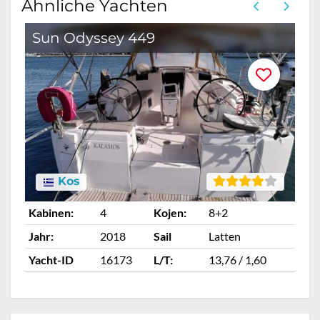
Ähnliche Yachten
Sun Odyssey 449
Kos
Kabinen:
4
Kojen:
8+2
Ka
Jahr:
2018
Sail
Latten
Ja
Yacht-ID
16173
L/T:
13,76 / 1,60
Ya