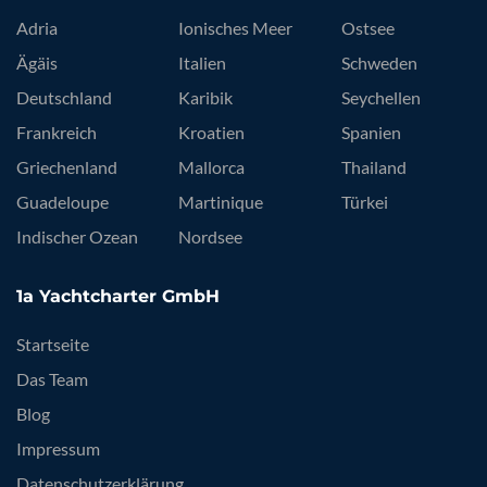
Adria
Ionisches Meer
Ostsee
Ägäis
Italien
Schweden
Deutschland
Karibik
Seychellen
Frankreich
Kroatien
Spanien
Griechenland
Mallorca
Thailand
Guadeloupe
Martinique
Türkei
Indischer Ozean
Nordsee
1a Yachtcharter GmbH
Startseite
Das Team
Blog
Impressum
Datenschutzerklärung