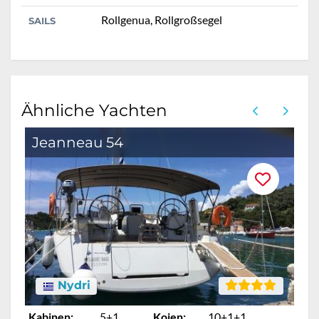
Rollgenua, Rollgroßsegel
SAILS
Ähnliche Yachten
Jeanneau 54
Nydri
Kabinen:
5+1
Kojen:
10+1+1
Ka