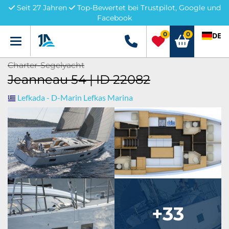
Seit 27 Jahren
Top-Bewertet bei Trustpilot, Google und
Facebook
0
0
DE
Menü
+49 5741 3222690
Charter-Segelyacht
Jeanneau 54 | ID 22082
Lefkada - D-Marin Lefkas Marina
+33