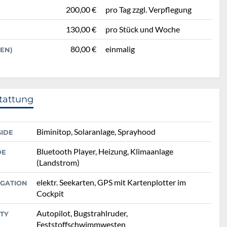
200,00 €
pro Tag zzgl. Verpflegung
130,00 €
pro Stück und Woche
80,00 €
einmalig
EN)
tattung
Biminitop, Solaranlage, Sprayhood
SIDE
Bluetooth Player, Heizung, Klimaanlage
DE
(Landstrom)
elektr. Seekarten, GPS mit Kartenplotter im
IGATION
Cockpit
Autopilot, Bugstrahlruder,
TY
Feststoffschwimmwesten