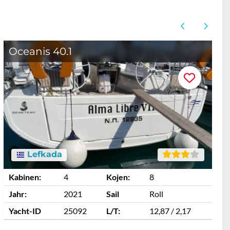
Oceanis 40.1
O
Lefkada
Kabinen:
4
Kojen:
8
K
Jahr:
2021
Sail
Roll
J
Yacht-ID
25092
L/T:
12,87 / 2,17
Y