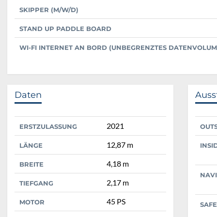
SKIPPER (M/W/D)
STAND UP PADDLE BOARD
WI-FI INTERNET AN BORD (UNBEGRENZTES DATENVOLUM
Daten
Auss
2021
ERSTZULASSUNG
OUT
12,87 m
LÄNGE
INSI
4,18 m
BREITE
NAV
2,17 m
TIEFGANG
45 PS
MOTOR
SAFE