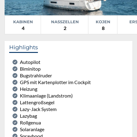
KABINEN
NASSZELLEN
KOJEN
ER
4
2
8
Highlights
Autopilot
Biminitop
Bugstrahlruder
GPS mit Kartenplotter im Cockpit
Heizung
Klimaanlage (Landstrom)
Lattengroßsegel
Lazy-Jack System
Lazybag
Rollgenua
Solaranlage
Sprayhood