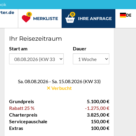
ook
ter.de
rter.de
0
0
DE
MERKLISTE
IHRE ANFRAGE
Ihr Reisezeitraum
Start am
Dauer
Sa. 08.08.2026 - Sa. 15.08.2026 (KW 33)
Verbucht
Grundpreis
5.100,00 €
Rabatt 25 %
-1.275,00 €
Charterpreis
3.825,00 €
Servicepauschale
150,00 €
Extras
100,00 €