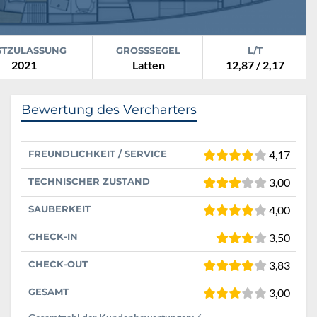
STZULASSUNG
GROSSSEGEL
L/T
2021
Latten
12,87 / 2,17
Bewertung des Vercharters
FREUNDLICHKEIT / SERVICE
4,17
TECHNISCHER ZUSTAND
3,00
SAUBERKEIT
4,00
CHECK-IN
3,50
CHECK-OUT
3,83
GESAMT
3,00