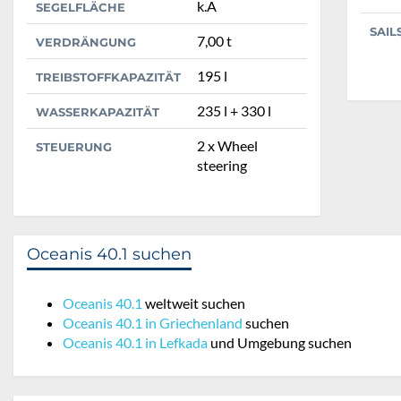
k.A
SEGELFLÄCHE
SAIL
7,00 t
VERDRÄNGUNG
195 l
TREIBSTOFFKAPAZITÄT
235 l + 330 l
WASSERKAPAZITÄT
2 x Wheel
STEUERUNG
steering
Oceanis 40.1 suchen
Oceanis 40.1
weltweit suchen
Oceanis 40.1 in Griechenland
suchen
Oceanis 40.1 in Lefkada
und Umgebung suchen