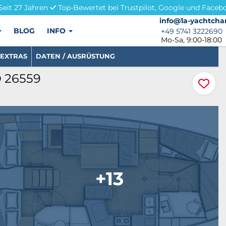
Seit 27 Jahren
Top-Bewertet bei Trustpilot, Google und Faceb
info@1a-yachtchar
info@1a-yachtcha
BLOG
INFO
+49 5741 3222690
+49 5741 3222690
Mo-Sa, 9:00-18:00
EXTRAS
DATEN / AUSRÜSTUNG
D 26559
+13