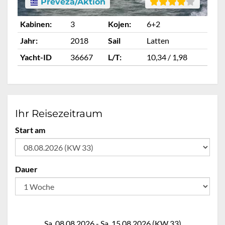
Preveza/Aktion
Kabinen:
3
Kojen:
6+2
Ka
Jahr:
2018
Sail
Latten
Ja
Yacht-ID
36667
L/T:
10,34 / 1,98
Ya
Ihr Reisezeitraum
Start am
Dauer
Sa. 08.08.2026 - Sa. 15.08.2026 (KW 33)