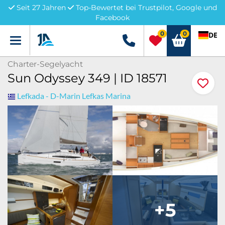
Seit 27 Jahren
Top-Bewertet bei Trustpilot, Google und
Facebook
0
0
DE
Menü
+49 5741 3222690
Charter-Segelyacht
Sun Odyssey 349 | ID 18571
Lefkada - D-Marin Lefkas Marina
+5