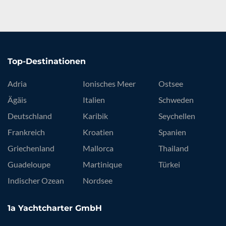
Top-Destinationen
Adria
Ionisches Meer
Ostsee
Ägäis
Italien
Schweden
Deutschland
Karibik
Seychellen
Frankreich
Kroatien
Spanien
Griechenland
Mallorca
Thailand
Guadeloupe
Martinique
Türkei
Indischer Ozean
Nordsee
1a Yachtcharter GmbH