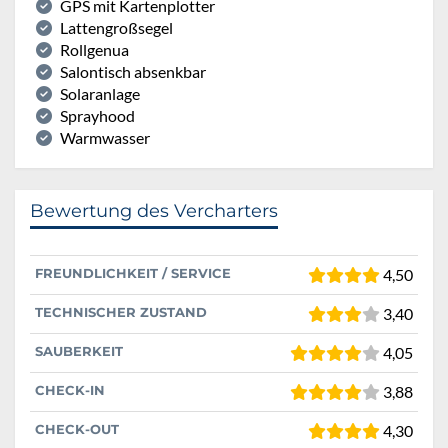
GPS mit Kartenplotter
Lattengroßsegel
Rollgenua
Salontisch absenkbar
Solaranlage
Sprayhood
Warmwasser
Bewertung des Vercharters
FREUNDLICHKEIT / SERVICE
4,50
TECHNISCHER ZUSTAND
3,40
SAUBERKEIT
4,05
CHECK-IN
3,88
CHECK-OUT
4,30