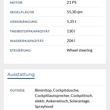
21 PS
MOTOR
55,30 qm
SEGELFLÄCHE
5,35 t
VERDRÄNGUNG
130 l
TREIBSTOFFKAPAZITÄT
206 l
WASSERKAPAZITÄT
Wheel steering
STEUERUNG
Ausstattung
Biminitop, Cockpitdusche,
OUTSIDE
Cockpitlautsprecher, Cockpittisch,
elektr. Ankerwinsch, Solaranlage,
Sprayhood