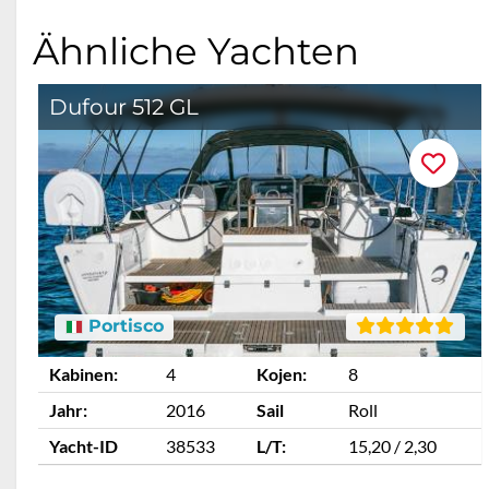
Ähnliche Yachten
Dufour 512 GL
Portisco
Kabinen:
4
Kojen:
8
Jahr:
2016
Sail
Roll
Yacht-ID
38533
L/T:
15,20 / 2,30