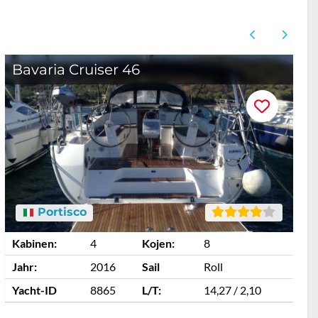
Bavaria Cruiser 46
Portisco
Kabinen:
4
Kojen:
8
K
Jahr:
2016
Sail
Roll
J
Yacht-ID
8865
L/T:
14,27 / 2,10
Y