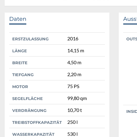
Daten
Auss
2016
ERSTZULASSUNG
OUT
14,15 m
LÄNGE
4,50 m
BREITE
2,20 m
TIEFGANG
75 PS
MOTOR
99,80 qm
SEGELFLÄCHE
10,70 t
VERDRÄNGUNG
INSI
250 l
TREIBSTOFFKAPAZITÄT
530 l
WASSERKAPAZITÄT