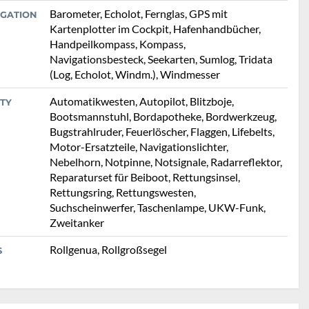
Barometer, Echolot, Fernglas, GPS mit
IGATION
Kartenplotter im Cockpit, Hafenhandbücher,
Handpeilkompass, Kompass,
Navigationsbesteck, Seekarten, Sumlog, Tridata
(Log, Echolot, Windm.), Windmesser
Automatikwesten, Autopilot, Blitzboje,
TY
Bootsmannstuhl, Bordapotheke, Bordwerkzeug,
Bugstrahlruder, Feuerlöscher, Flaggen, Lifebelts,
Motor-Ersatzteile, Navigationslichter,
Nebelhorn, Notpinne, Notsignale, Radarreflektor,
Reparaturset für Beiboot, Rettungsinsel,
Rettungsring, Rettungswesten,
Suchscheinwerfer, Taschenlampe, UKW-Funk,
Zweitanker
Rollgenua, Rollgroßsegel
S