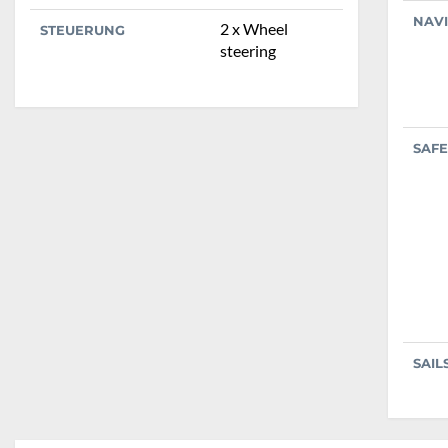
NAV
2 x Wheel
STEUERUNG
steering
SAFE
SAIL