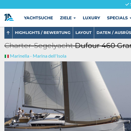
YACHTSUCHE
ZIELE
LUXURY
SPECIALS
HIGHLIGHTS / BEWERTUNG
LAYOUT
DATEN / AUSRÜ
Charter-Segelyacht
Dufour 460 Gran
Marinella - Marina dell'Isola