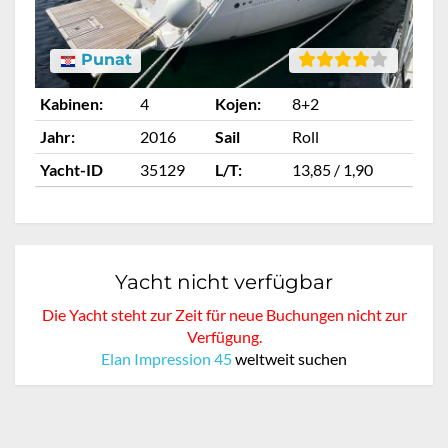
Punat
Kabinen:
4
Kojen:
8+2
Ka
Jahr:
2016
Sail
Roll
Ja
Yacht-ID
35129
L/T:
13,85 / 1,90
Ya
Yacht nicht verfügbar
Die Yacht steht zur Zeit für neue Buchungen nicht zur
Verfügung.
Elan Impression 45
weltweit suchen