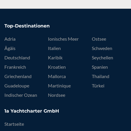
Top-Destinationen
Adria
Ionisches Meer
Ostsee
Ägäis
Italien
Schweden
Deutschland
Karibik
Seychellen
Frankreich
Kroatien
Spanien
Griechenland
Mallorca
Thailand
Guadeloupe
Martinique
Türkei
Indischer Ozean
Nordsee
1a Yachtcharter GmbH
Startseite