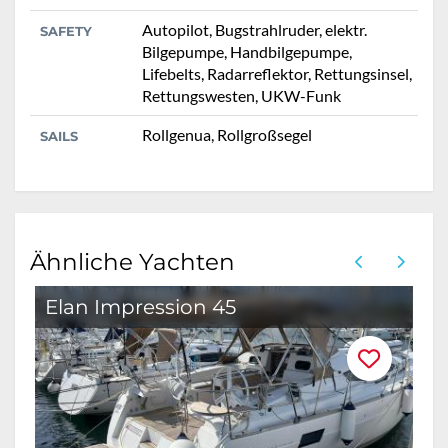
Autopilot, Bugstrahlruder, elektr.
SAFETY
Bilgepumpe, Handbilgepumpe,
Lifebelts, Radarreflektor, Rettungsinsel,
Rettungswesten, UKW-Funk
Rollgenua, Rollgroßsegel
SAILS
Ähnliche Yachten
Elan Impression 45
B