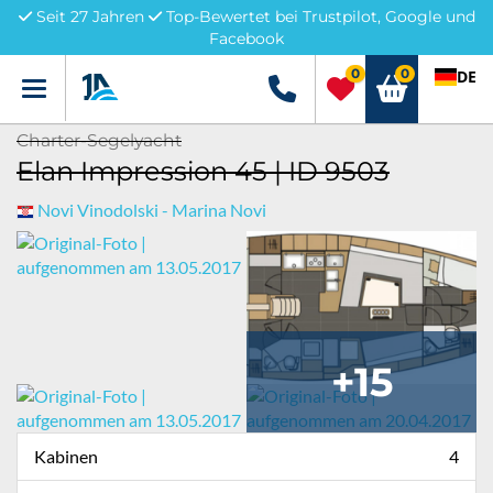
Seit 27 Jahren
Top-Bewertet bei Trustpilot, Google und
Facebook
0
0
DE
Menü
+49 5741 3222690
Charter-Segelyacht
Elan Impression 45 | ID 9503
Novi Vinodolski - Marina Novi
+15
Kabinen
4