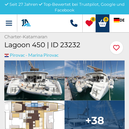
Seit 27 Jahren
Top-Bewertet bei Trustpilot, Google und
Facebook
0
0
DE
Menü
+49 5741 3222690
Charter-Katamaran
Lagoon 450 | ID 23232
Pirovac - Marina Pirovac
+38