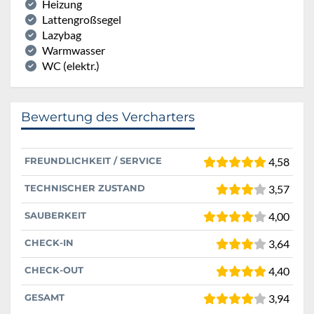
Heizung
Lattengroßsegel
Lazybag
Warmwasser
WC (elektr.)
Bewertung des Vercharters
FREUNDLICHKEIT / SERVICE
4,58
TECHNISCHER ZUSTAND
3,57
SAUBERKEIT
4,00
CHECK-IN
3,64
CHECK-OUT
4,40
GESAMT
3,94