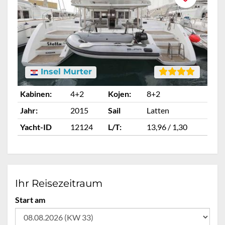
Insel Murter
Kabinen:
4+2
Kojen:
8+2
Ka
Jahr:
2015
Sail
Latten
Ja
Yacht-ID
12124
L/T:
13,96 / 1,30
Ya
Ihr Reisezeitraum
Start am