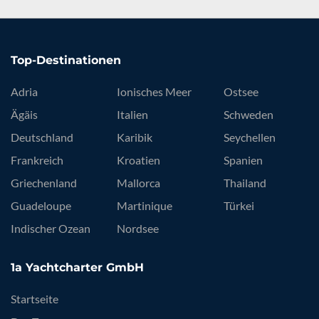
Top-Destinationen
Adria
Ionisches Meer
Ostsee
Ägäis
Italien
Schweden
Deutschland
Karibik
Seychellen
Frankreich
Kroatien
Spanien
Griechenland
Mallorca
Thailand
Guadeloupe
Martinique
Türkei
Indischer Ozean
Nordsee
1a Yachtcharter GmbH
Startseite