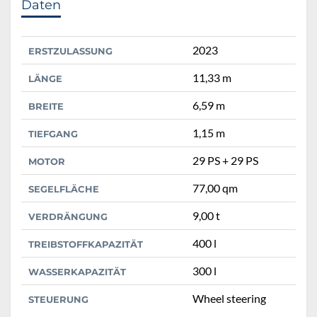
Daten
2023
ERSTZULASSUNG
11,33 m
LÄNGE
6,59 m
BREITE
1,15 m
TIEFGANG
29 PS + 29 PS
MOTOR
77,00 qm
SEGELFLÄCHE
9,00 t
VERDRÄNGUNG
400 l
TREIBSTOFFKAPAZITÄT
300 l
WASSERKAPAZITÄT
Wheel steering
STEUERUNG