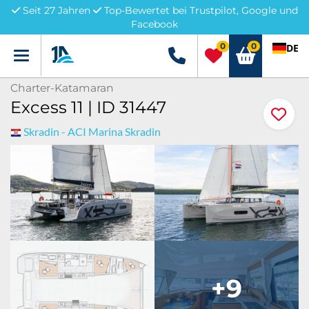
Seit 27 Jahren
Top-Bewertet bei Trustpilot, Google und
Facebook
0
0
DE
Menü
+49 5741 3222690
Charter-Katamaran
Excess 11 | ID 31447
Skradin - ACI Marina Skradin
+9