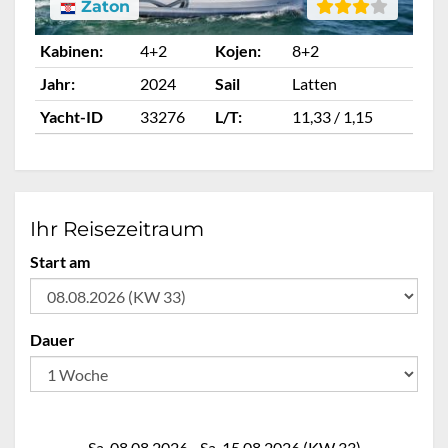
Zaton
Kabinen:
4+2
Kojen:
8+2
Ka
Jahr:
2024
Sail
Latten
Ja
Yacht-ID
33276
L/T:
11,33 / 1,15
Ya
Ihr Reisezeitraum
Start am
Dauer
Sa. 08.08.2026 - Sa. 15.08.2026 (KW 33)