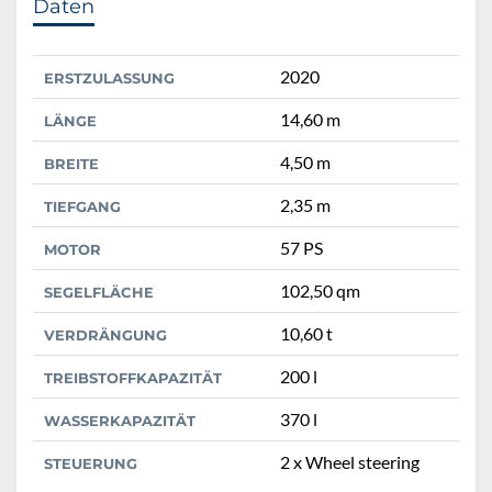
Daten
2020
ERSTZULASSUNG
14,60 m
LÄNGE
4,50 m
BREITE
2,35 m
TIEFGANG
57 PS
MOTOR
102,50 qm
SEGELFLÄCHE
10,60 t
VERDRÄNGUNG
200 l
TREIBSTOFFKAPAZITÄT
370 l
WASSERKAPAZITÄT
2 x Wheel steering
STEUERUNG