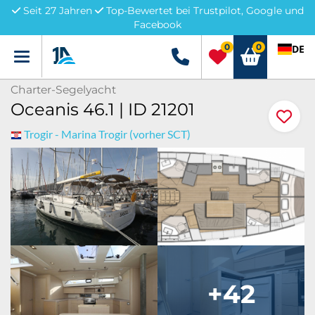
Seit 27 Jahren
Top-Bewertet bei Trustpilot, Google und
Facebook
0
0
DE
Menü
+49 5741 3222690
Charter-Segelyacht
Oceanis 46.1 | ID 21201
Trogir - Marina Trogir (vorher SCT)
+42