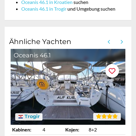
Oceanis 46.1 in Kroatien
suchen
Oceanis 46.1 in Trogir
und Umgebung suchen
Ähnliche Yachten
Oceanis 46.1
O
Trogir
Kabinen:
4
Kojen:
8+2
Ka