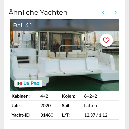
Ähnliche Yachten
Bali 4.1
B
La Paz
Kabinen:
4+2
Kojen:
8+2+2
Ka
Jahr:
2020
Sail
Latten
Ja
Yacht-ID
31480
L/T:
12,37 / 1,12
Ya