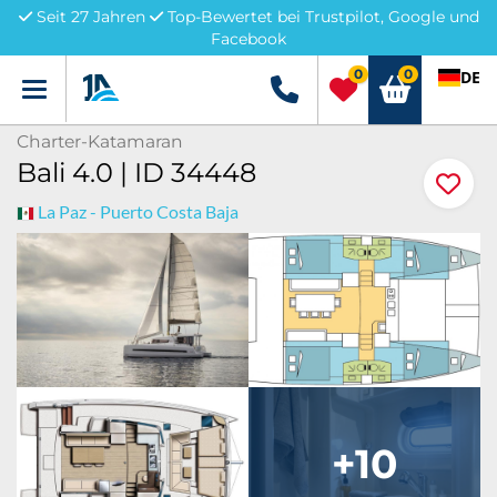
Seit 27 Jahren
Top-Bewertet bei Trustpilot, Google und
Facebook
0
0
DE
Menü
+49 5741 3222690
Charter-Katamaran
Bali 4.0 | ID 34448
La Paz - Puerto Costa Baja
+10