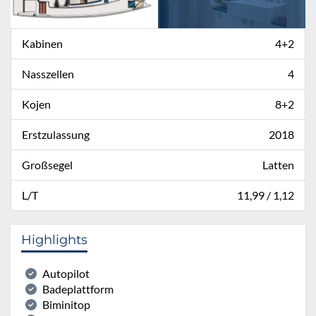
Kabinen
4+2
Nasszellen
4
Kojen
8+2
Erstzulassung
2018
Großsegel
Latten
L/T
11,99 / 1,12
Highlights
Autopilot
Badeplattform
Biminitop