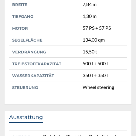
7,84 m
BREITE
1,30 m
TIEFGANG
57 PS + 57 PS
MOTOR
134,00 qm
SEGELFLÄCHE
15,50 t
VERDRÄNGUNG
500 l + 500 l
TREIBSTOFFKAPAZITÄT
350 l + 350 l
WASSERKAPAZITÄT
Wheel steering
STEUERUNG
Ausstattung