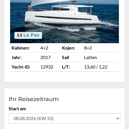
La Paz
Kabinen:
4+2
Kojen:
8+2
Ka
Jahr:
2017
Sail
Latten
Ja
Yacht-ID
12932
L/T:
13,60 / 1,22
Ya
Ihr Reisezeitraum
Start am