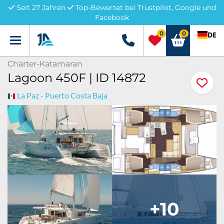
Seit 27 Jahren
Top-Bewertet bei Trustpilot, Google und
Facebook
0
0
DE
Menü
+49 5741 3222690
Charter-Katamaran
Lagoon 450F | ID 14872
La Paz - Puerto Costa Baja
+10