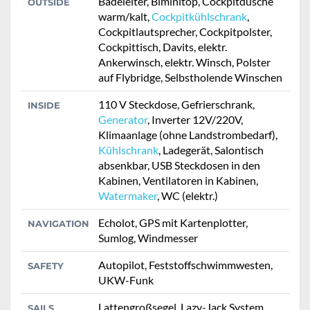
Badeleiter, Biminitop, Cockpitdusche
OUTSIDE
warm/kalt,
Cockpitkühlschrank
,
Cockpitlautsprecher, Cockpitpolster,
Cockpittisch, Davits, elektr.
Ankerwinsch, elektr. Winsch, Polster
auf Flybridge, Selbstholende Winschen
110 V Steckdose, Gefrierschrank,
INSIDE
Generator
, Inverter 12V/220V,
Klimaanlage (ohne Landstrombedarf),
Kühlschrank
, Ladegerät, Salontisch
absenkbar, USB Steckdosen in den
Kabinen, Ventilatoren in Kabinen,
Watermaker
, WC (elektr.)
Echolot, GPS mit Kartenplotter,
NAVIGATION
Sumlog, Windmesser
Autopilot, Feststoffschwimmwesten,
SAFETY
UKW-Funk
Lattengroßsegel, Lazy-Jack System,
SAILS