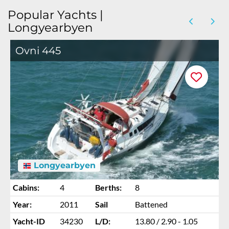
Popular Yachts |
Longyearbyen
Ovni 445
Longyearbyen
Cabins:
4
Berths:
8
Year:
2011
Sail
Battened
Yacht-ID
34230
L/D:
13.80 / 2.90 - 1.05