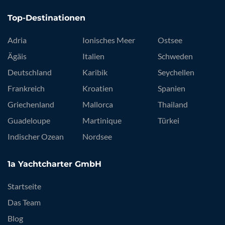
Top-Destinationen
Adria
Ionisches Meer
Ostsee
Ägäis
Italien
Schweden
Deutschland
Karibik
Seychellen
Frankreich
Kroatien
Spanien
Griechenland
Mallorca
Thailand
Guadeloupe
Martinique
Türkei
Indischer Ozean
Nordsee
1a Yachtcharter GmbH
Startseite
Das Team
Blog