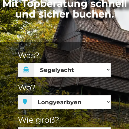
Mit Topberatung schnell
und sicher buchen.
Was?
Wo?
Wie groß?