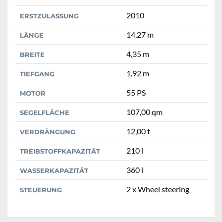
2010
ERSTZULASSUNG
14,27 m
LÄNGE
4,35 m
BREITE
1,92 m
TIEFGANG
55 PS
MOTOR
107,00 qm
SEGELFLÄCHE
12,00 t
VERDRÄNGUNG
210 l
TREIBSTOFFKAPAZITÄT
360 l
WASSERKAPAZITÄT
2 x Wheel steering
STEUERUNG