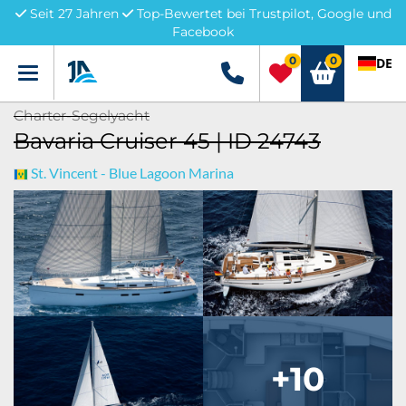
Seit 27 Jahren
Top-Bewertet bei Trustpilot, Google und
Facebook
0
0
DE
Menü
+49 5741 3222690
Charter-Segelyacht
Bavaria Cruiser 45 | ID 24743
St. Vincent - Blue Lagoon Marina
+10