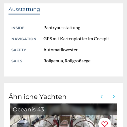
Ausstattung
Pantryausstattung
INSIDE
GPS mit Kartenplotter im Cockpit
NAVIGATION
Automatikwesten
SAFETY
Rollgenua, Rollgroßsegel
SAILS
Ähnliche Yachten
Oceanis 43
O