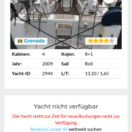
Grenada
Kabinen:
4
Kojen:
8+1
Ka
Jahr:
2009
Sail
Roll
Ja
Yacht-ID
2944
L/T:
13,10 / 1,65
Ya
Yacht nicht verfügbar
Die Yacht steht zur Zeit für neue Buchungen nicht zur
Verfügung.
Bavaria Cruiser 45
weltweit suchen