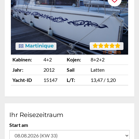
Martinique
Kabinen:
4+2
Kojen:
8+2+2
Ka
Jahr:
2012
Sail
Latten
Ja
Yacht-ID
15147
L/T:
13,47 / 1,20
Ya
Ihr Reisezeitraum
Start am