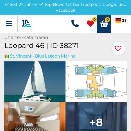
Seit 27 Jahren
Top-Bewertet bei Trustpilot, Google und
Facebook
0
0
DE
Menü
+49 5741 3222690
Charter-Katamaran
Leopard 46 | ID 38271
St. Vincent - Blue Lagoon Marina
+8