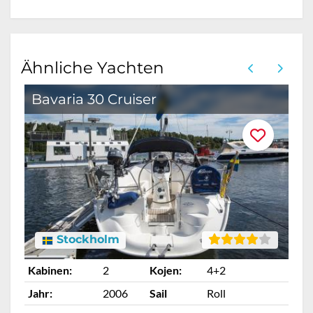
Ähnliche Yachten
Bavaria 30 Cruiser
D
Stockholm
Kabinen:
2
Kojen:
4+2
Ka
Jahr:
2006
Sail
Roll
Ja