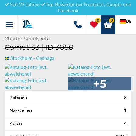
Seit 27 Jahren
Top-Bewertet bei Trustpilot, Google und
Facebook
0
0
DE
Menü
+49 5741 3222690
Charter-Segelyacht
Comet 33 | ID 3050
Stockholm - Gashaga
+5
Kabinen
2
Nasszellen
1
Kojen
4