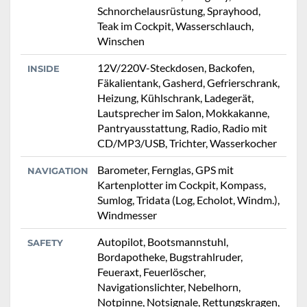
Schnorchelausrüstung, Sprayhood,
Teak im Cockpit, Wasserschlauch,
Winschen
12V/220V-Steckdosen, Backofen,
INSIDE
Fäkalientank, Gasherd, Gefrierschrank,
Heizung, Kühlschrank, Ladegerät,
Lautsprecher im Salon, Mokkakanne,
Pantryausstattung, Radio, Radio mit
CD/MP3/USB, Trichter, Wasserkocher
Barometer, Fernglas, GPS mit
NAVIGATION
Kartenplotter im Cockpit, Kompass,
Sumlog, Tridata (Log, Echolot, Windm.),
Windmesser
Autopilot, Bootsmannstuhl,
SAFETY
Bordapotheke, Bugstrahlruder,
Feueraxt, Feuerlöscher,
Navigationslichter, Nebelhorn,
Notpinne, Notsignale, Rettungskragen,