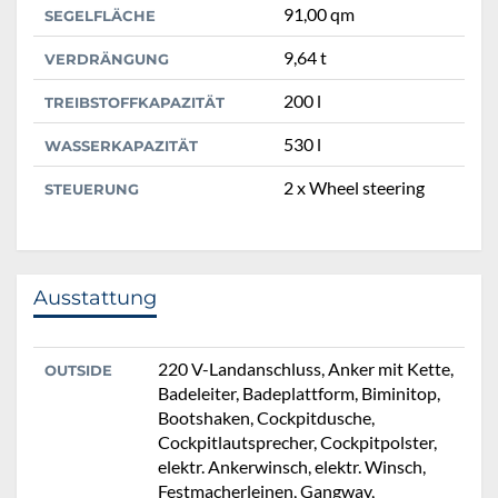
91,00 qm
SEGELFLÄCHE
9,64 t
VERDRÄNGUNG
200 l
TREIBSTOFFKAPAZITÄT
530 l
WASSERKAPAZITÄT
2 x Wheel steering
STEUERUNG
Ausstattung
220 V-Landanschluss, Anker mit Kette,
OUTSIDE
Badeleiter, Badeplattform, Biminitop,
Bootshaken, Cockpitdusche,
Cockpitlautsprecher, Cockpitpolster,
elektr. Ankerwinsch, elektr. Winsch,
Festmacherleinen, Gangway,