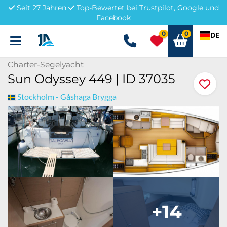
Seit 27 Jahren
Top-Bewertet bei Trustpilot, Google und
Facebook
0
0
DE
Menü
+49 5741 3222690
Charter-Segelyacht
Sun Odyssey 449 | ID 37035
Stockholm - Gåshaga Brygga
+14