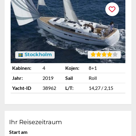
Stockholm
Kabinen:
4
Kojen:
8+1
Ka
Jahr:
2019
Sail
Roll
Ja
Yacht-ID
38962
L/T:
14,27 / 2,15
Ya
Ihr Reisezeitraum
Start am