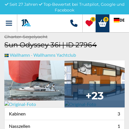
Seit 27 Jahren
Top-Bewertet bei Trustpilot, Google und
Facebook
0
0
DE
Menü
+49 5741 3222690
Charter-Segelyacht
Sun Odyssey 36i | ID 27964
Wallhamn - Wallhamns Yachtclub
+23
Kabinen
3
Nasszellen
1