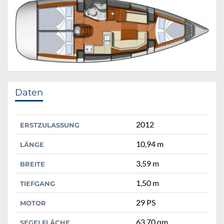
Daten
2012
ERSTZULASSUNG
10,94 m
LÄNGE
3,59 m
BREITE
1,50 m
TIEFGANG
29 PS
MOTOR
63,70 qm
SEGELFLÄCHE