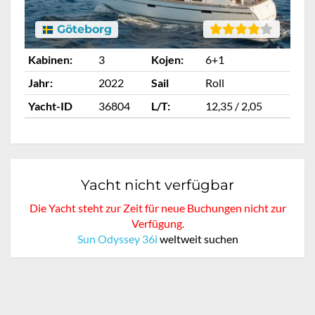
Göteborg
Kabinen:
3
Kojen:
6+1
Ka
Jahr:
2022
Sail
Roll
Ja
Yacht-ID
36804
L/T:
12,35 / 2,05
Ya
Yacht nicht verfügbar
Die Yacht steht zur Zeit für neue Buchungen nicht zur
Verfügung.
Sun Odyssey 36i
weltweit suchen