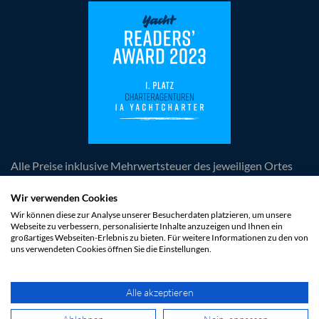
Alle Preise inklusive Mehrwertsteuer des jeweiligen Ortes
der Leistungserbringung, zuzüglich anfallender
obligatorischer Kosten. Die Angebote und Rabatte sind
Wir verwenden Cookies
freibleibend und unverbindlich. Irrtümer und Änderungen
Wir können diese zur Analyse unserer Besucherdaten platzieren, um unsere
Webseite zu verbessern, personalisierte Inhalte anzuzeigen und Ihnen ein
vorbehalten. Es gelten die AGB der 1a Yachtcharter GmbH
großartiges Webseiten-Erlebnis zu bieten. Für weitere Informationen zu den von
und des jeweiligen Vertragspartners der Yacht.
uns verwendeten Cookies öffnen Sie die Einstellungen.
* Bis zu 50 % Last Minute Rabatt gilt für ausgewählte
Yachten und Termine. Die Rabatte sind bereits im Preis
berücksichtigt.
Alle akzeptieren
© 2026 1a Yachtcharter GmbH. Alle Rechte vorbehalten.