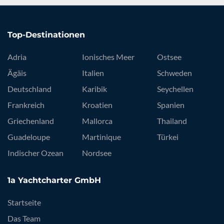
Top-Destinationen
Adria
Ionisches Meer
Ostsee
Ägäis
Italien
Schweden
Deutschland
Karibik
Seychellen
Frankreich
Kroatien
Spanien
Griechenland
Mallorca
Thailand
Guadeloupe
Martinique
Türkei
Indischer Ozean
Nordsee
1a Yachtcharter GmbH
Startseite
Das Team