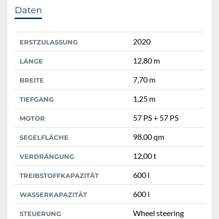
Daten
2020
ERSTZULASSUNG
12,80 m
LÄNGE
7,70 m
BREITE
1,25 m
TIEFGANG
57 PS + 57 PS
MOTOR
98,00 qm
SEGELFLÄCHE
12,00 t
VERDRÄNGUNG
600 l
TREIBSTOFFKAPAZITÄT
600 l
WASSERKAPAZITÄT
Wheel steering
STEUERUNG