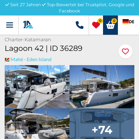
Seit 27 Jahren
Top-Bewertet bei Trustpilot, Google und
Facebook
0
0
DE
Menü
+49 5741 3222690
Charter-Katamaran
Lagoon 42 | ID 36289
Mahé - Eden Island
+74