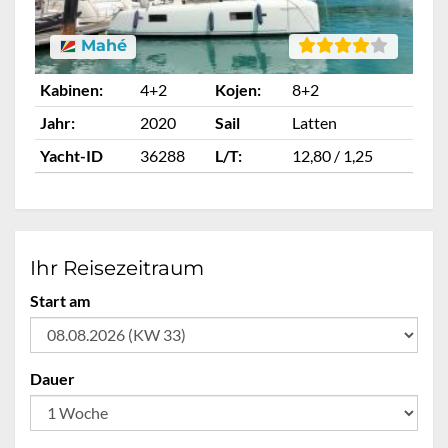
Mahé
Kabinen:
4+2
Kojen:
8+2
Ka
Jahr:
2020
Sail
Latten
Ja
Yacht-ID
36288
L/T:
12,80 / 1,25
Ya
Ihr Reisezeitraum
Start am
Dauer