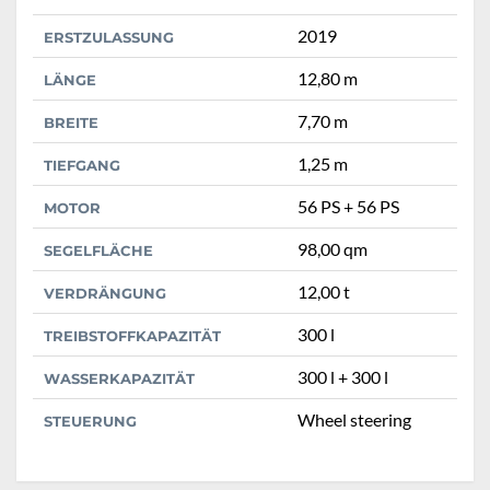
2019
ERSTZULASSUNG
12,80 m
LÄNGE
7,70 m
BREITE
1,25 m
TIEFGANG
56 PS + 56 PS
MOTOR
98,00 qm
SEGELFLÄCHE
12,00 t
VERDRÄNGUNG
300 l
TREIBSTOFFKAPAZITÄT
300 l + 300 l
WASSERKAPAZITÄT
Wheel steering
STEUERUNG