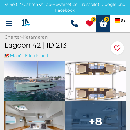
Seit 27 Jahren
Top-Bewertet bei Trustpilot, Google und
Facebook
0
0
DE
Menü
+49 5741 3222690
Charter-Katamaran
Lagoon 42 | ID 21311
Mahé - Eden Island
+8