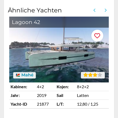
Ähnliche Yachten
Lagoon 42
Mahé
Kabinen:
4+2
Kojen:
8+2+2
Ka
Jahr:
2019
Sail
Latten
Ja
Yacht-ID
21877
L/T:
12,80 / 1,25
Ya