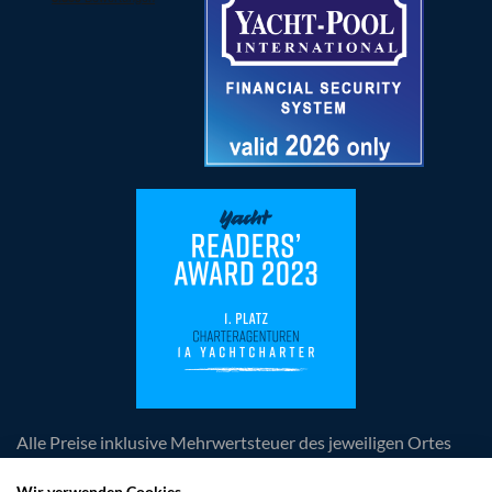
Alle Preise inklusive Mehrwertsteuer des jeweiligen Ortes
der Leistungserbringung, zuzüglich anfallender
obligatorischer Kosten. Die Angebote und Rabatte sind
Wir verwenden Cookies