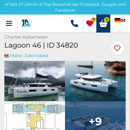
Seit 27 Jahren
Top-Bewertet bei Trustpilot, Google und
Facebook
0
0
DE
Menü
+49 5741 3222690
Charter-Katamaran
Lagoon 46 | ID 34820
Mahé - Eden Island
+9