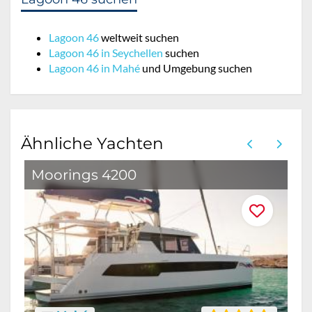
Lagoon 46
weltweit suchen
Lagoon 46 in Seychellen
suchen
Lagoon 46 in Mahé
und Umgebung suchen
Ähnliche Yachten
Moorings 4200
B