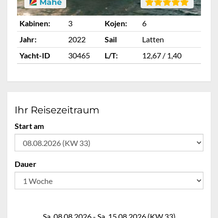
Mahé
Kabinen:
3
Kojen:
6
Ka
Jahr:
2022
Sail
Latten
Ja
Yacht-ID
30465
L/T:
12,67 / 1,40
Ya
Ihr Reisezeitraum
Start am
Dauer
Sa. 08.08.2026 - Sa. 15.08.2026 (KW 33)