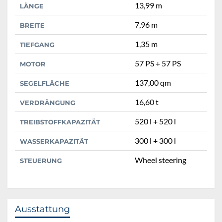
13,99 m
LÄNGE
7,96 m
BREITE
1,35 m
TIEFGANG
57 PS + 57 PS
MOTOR
137,00 qm
SEGELFLÄCHE
16,60 t
VERDRÄNGUNG
520 l + 520 l
TREIBSTOFFKAPAZITÄT
300 l + 300 l
WASSERKAPAZITÄT
Wheel steering
STEUERUNG
Ausstattung