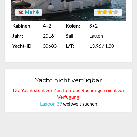
Mahé
Kabinen:
4+2
Kojen:
8+2
Ka
Jahr:
2018
Sail
Latten
Ja
Yacht-ID
30683
L/T:
13,96 / 1,30
Ya
Yacht nicht verfügbar
Die Yacht steht zur Zeit für neue Buchungen nicht zur
Verfügung.
Lagoon 39
weltweit suchen