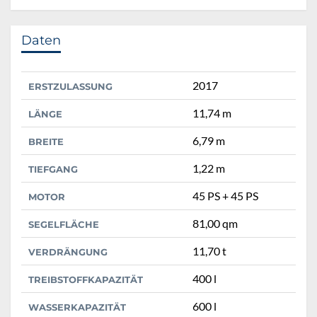
Daten
2017
ERSTZULASSUNG
11,74 m
LÄNGE
6,79 m
BREITE
1,22 m
TIEFGANG
45 PS + 45 PS
MOTOR
81,00 qm
SEGELFLÄCHE
11,70 t
VERDRÄNGUNG
400 l
TREIBSTOFFKAPAZITÄT
600 l
WASSERKAPAZITÄT