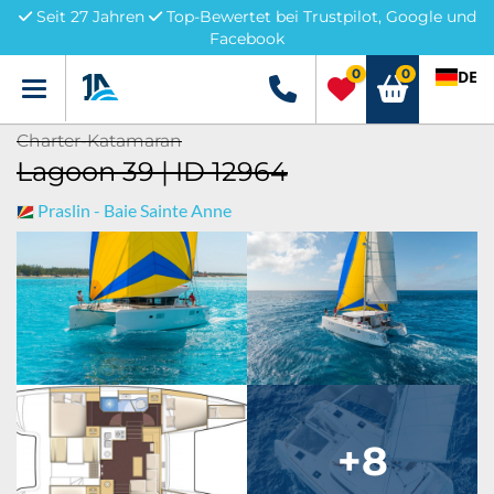
Seit 27 Jahren
Top-Bewertet bei Trustpilot, Google und
Facebook
0
0
DE
Menü
+49 5741 3222690
Charter-Katamaran
Lagoon 39 | ID 12964
Praslin - Baie Sainte Anne
+8