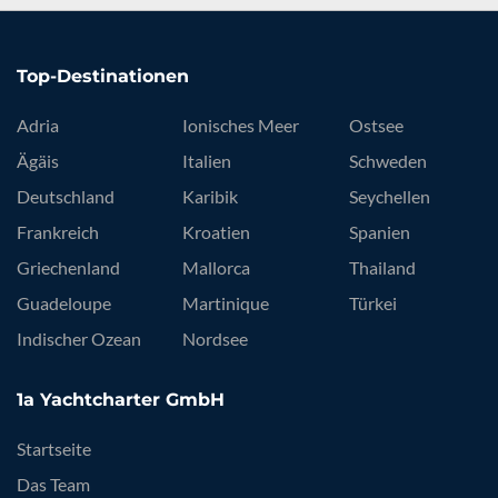
Top-Destinationen
Adria
Ionisches Meer
Ostsee
Ägäis
Italien
Schweden
Deutschland
Karibik
Seychellen
Frankreich
Kroatien
Spanien
Griechenland
Mallorca
Thailand
Guadeloupe
Martinique
Türkei
Indischer Ozean
Nordsee
1a Yachtcharter GmbH
Startseite
Das Team