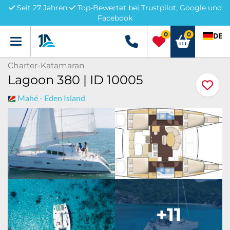
Seit 27 Jahren
Top-Bewertet bei Trustpilot, Google und
Facebook
0
0
DE
Menü
+49 5741 3222690
Charter-Katamaran
Lagoon 380 | ID 10005
Mahé - Eden Island
+11