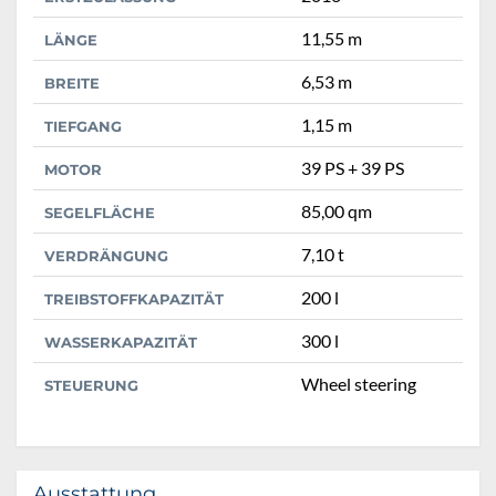
11,55 m
LÄNGE
6,53 m
BREITE
1,15 m
TIEFGANG
39 PS + 39 PS
MOTOR
85,00 qm
SEGELFLÄCHE
7,10 t
VERDRÄNGUNG
200 l
TREIBSTOFFKAPAZITÄT
300 l
WASSERKAPAZITÄT
Wheel steering
STEUERUNG
Ausstattung