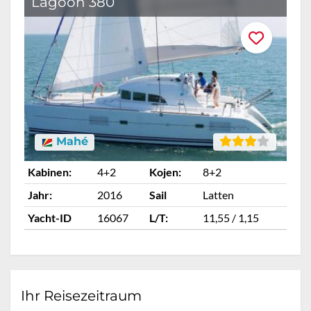
Lagoon 380
Mahé
Kabinen:
4+2
Kojen:
8+2
Ka
Jahr:
2016
Sail
Latten
Ja
Yacht-ID
16067
L/T:
11,55 / 1,15
Ya
Ihr Reisezeitraum