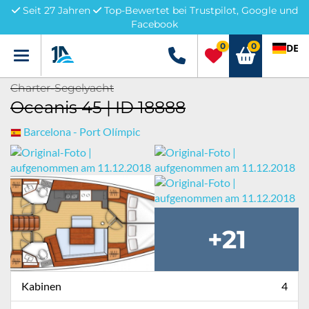
Seit 27 Jahren
Top-Bewertet bei Trustpilot, Google und
Facebook
0
0
DE
Menü
+49 5741 3222690
Charter-Segelyacht
Oceanis 45 | ID 18888
Barcelona - Port Olímpic
+21
Kabinen
4