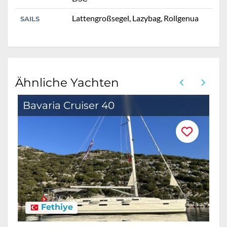
Lattengroßsegel, Lazybag, Rollgenua
SAILS
Ähnliche Yachten
Bavaria Cruiser 40
B
Fethiye