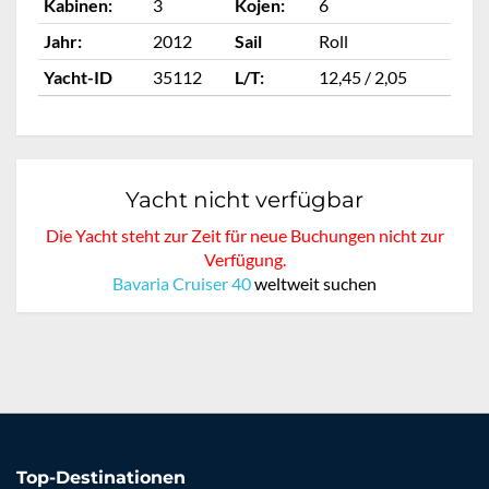
Kabinen:
3
Kojen:
6
Ka
Jahr:
2012
Sail
Roll
Ja
Yacht-ID
35112
L/T:
12,45 / 2,05
Ya
Yacht nicht verfügbar
Die Yacht steht zur Zeit für neue Buchungen nicht zur
Verfügung.
Bavaria Cruiser 40
weltweit suchen
Top-Destinationen