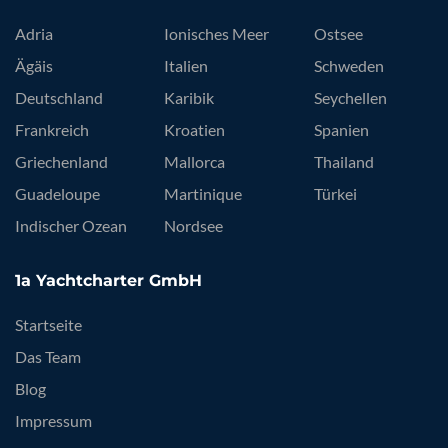
Adria
Ionisches Meer
Ostsee
Ägäis
Italien
Schweden
Deutschland
Karibik
Seychellen
Frankreich
Kroatien
Spanien
Griechenland
Mallorca
Thailand
Guadeloupe
Martinique
Türkei
Indischer Ozean
Nordsee
1a Yachtcharter GmbH
Startseite
Das Team
Blog
Impressum