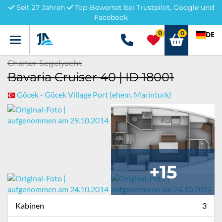
Seit 27 Jahren
Top-Bewertet bei Trustpilot, Google und
Facebook
0
0
DE
Menü
+49 5741 3222690
Charter-Segelyacht
Bavaria Cruiser 40 | ID 18001
Göcek - Göcek Village Port (ehem. Marinturk)
+15
Kabinen
3