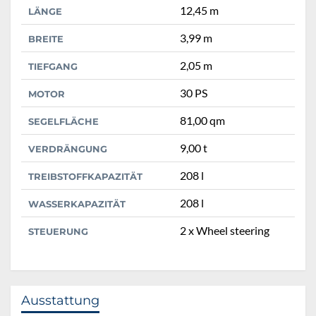
12,45 m
LÄNGE
3,99 m
BREITE
2,05 m
TIEFGANG
30 PS
MOTOR
81,00 qm
SEGELFLÄCHE
9,00 t
VERDRÄNGUNG
208 l
TREIBSTOFFKAPAZITÄT
208 l
WASSERKAPAZITÄT
2 x Wheel steering
STEUERUNG
Ausstattung