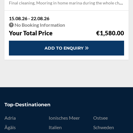
Final cleaning, Mooring in home marina during the whole charter
15.08.26 - 22.08.26
No Booking Information
Your Total Price
€1,580.00
ADD TO ENQUIRY
Top-Destinationen
Adria
Ionisches Meer
Ostsee
Ägäis
Italien
Schweden