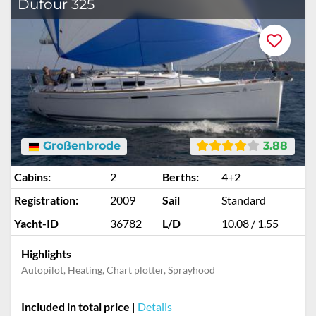
Dufour 325
Großenbrode
3.88
Cabins:
2
Berths:
4+2
Registration:
2009
Sail
Standard
Yacht-ID
36782
L/D
10.08 / 1.55
Highlights
Autopilot, Heating, Chart plotter, Sprayhood
Included in total price
|
Details