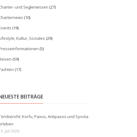
Charter- und Seglerwissen
(27)
Charternews
(10)
Events
(19)
Lifestyle, Kultur, Soziales
(29)
Presseinformationen
(5)
Reisen
(59)
Yachten
(17)
NEUESTE BEITRÄGE
Törnbericht: Korfu, Paxos, Antipaxos und Syvota
erleben
15. Juli 2026