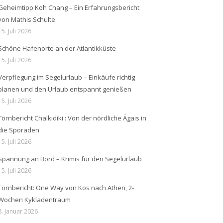
Geheimtipp Koh Chang – Ein Erfahrungsbericht
von Mathis Schulte
15. Juli 2026
Schöne Hafenorte an der Atlantikküste
15. Juli 2026
Verpflegung im Segelurlaub – Einkäufe richtig
planen und den Urlaub entspannt genießen
15. Juli 2026
Törnbericht Chalkidiki : Von der nördliche Ägais in
die Sporaden
15. Juli 2026
Spannung an Bord – Krimis für den Segelurlaub
15. Juli 2026
Törnbericht: One Way von Kos nach Athen, 2-
Wochen Kykladentraum
8. Januar 2026