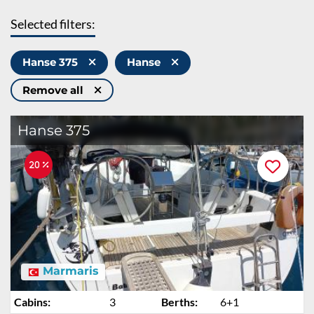
Selected filters:
Hanse 375
Hanse
Remove all
Hanse 375
20 %
Marmaris
Cabins:
3
Berths:
6+1