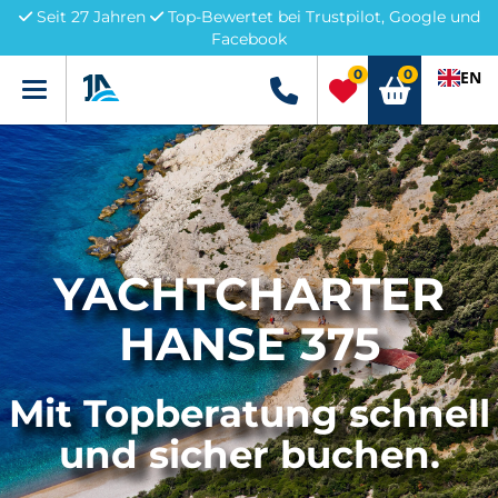
Seit 27 Jahren
Top-Bewertet bei Trustpilot, Google und
Facebook
0
0
EN
Menü
+49 5741 3222690
YACHTCHARTER
HANSE 375
Mit Topberatung schnell
und sicher buchen.