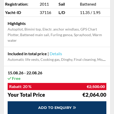
Registration:
2011
Sail
Battened
Yacht-ID
37116
L/D
11.35 / 1.95
Highlights
Autopilot, Bimini top, Electr. anchor windlass, GPS Chart
Plotter, Battened main sail, Furling genoa, Sprayhood, Warm
water
Included in total price
|
Details
Automatic life vests, Cooking gas, Dinghy, Final cleaning, Mooring in home marina during the whole charter, Outboard engine, Permit / Transitlog, Pillow, blanket, sheets, duvet cover, Towels
15.08.26 - 22.08.26
Free
Rabatt:
20 %
€2,500.00
Your Total Price
€2,064.00
ADD TO ENQUIRY