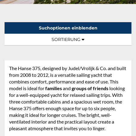
Suchoptionen einblenden
Sortierung:
TOGGLE NAVIGATION
SORTIERUNG
The Hanse 375, designed by Judel/Vrolijk & Co. and built
from 2008 to 2012, is a versatile sailing yacht that
combines comfort, performance and ease of use. This
model is ideal for
families
and
groups of friends
looking
for a well-equipped yacht for relaxed sailing trips. With
three comfortable cabins and a spacious wet room, the
Hanse 375 offers enough space for up to six people,
making it ideal for longer cruises. The bright, well-
ventilated interior and the practical layout create a
pleasant atmosphere that invites you to linger.