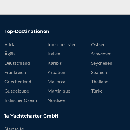
Top-Destinationen
Adria
Ionisches Meer
Ostsee
Ägäis
Italien
Schweden
Deutschland
Karibik
Seychellen
Frankreich
Kroatien
Spanien
Griechenland
Mallorca
Thailand
Guadeloupe
Martinique
Türkei
Indischer Ozean
Nordsee
1a Yachtcharter GmbH
Startseite