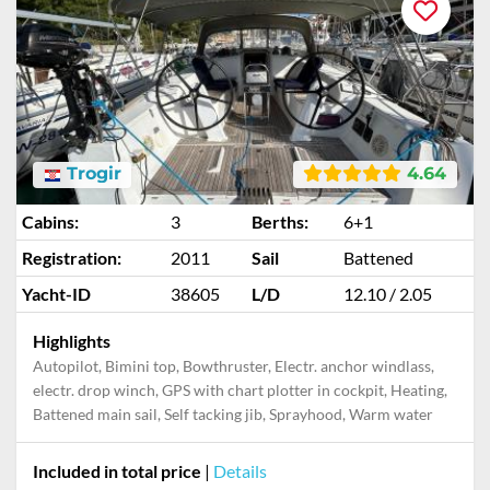
Trogir
4.64
Cabins:
3
Berths:
6+1
Registration:
2011
Sail
Battened
Yacht-ID
38605
L/D
12.10 / 2.05
Highlights
Autopilot, Bimini top, Bowthruster, Electr. anchor windlass,
electr. drop winch, GPS with chart plotter in cockpit, Heating,
Battened main sail, Self tacking jib, Sprayhood, Warm water
Included in total price
|
Details