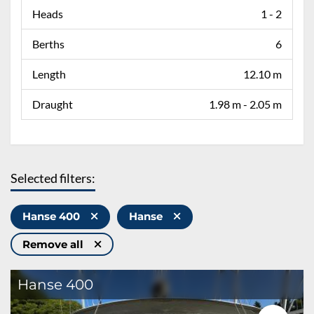
Heads
1 - 2
Berths
6
Length
12.10 m
Draught
1.98 m - 2.05 m
Selected filters:
Hanse 400
Hanse
Remove all
Hanse 400