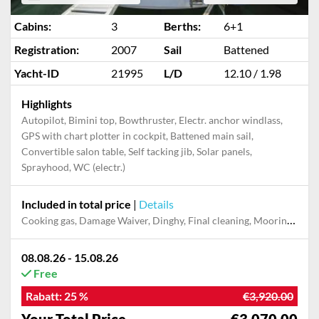
Cabins:
3
Berths:
6+1
Registration:
2007
Sail
Battened
Yacht-ID
21995
L/D
12.10 / 1.98
Highlights
Autopilot, Bimini top, Bowthruster, Electr. anchor windlass,
GPS with chart plotter in cockpit, Battened main sail,
Convertible salon table, Self tacking jib, Solar panels,
Sprayhood, WC (electr.)
Included in total price
|
Details
Cooking gas, Damage Waiver, Dinghy, Final cleaning, Mooring in home marina for first and last night, Outboard engine, Permit / Transitlog, Pillow, blanket, sheets, duvet cover, Towels, Welcome package
08.08.26 - 15.08.26
Free
Rabatt:
25 %
€3,920.00