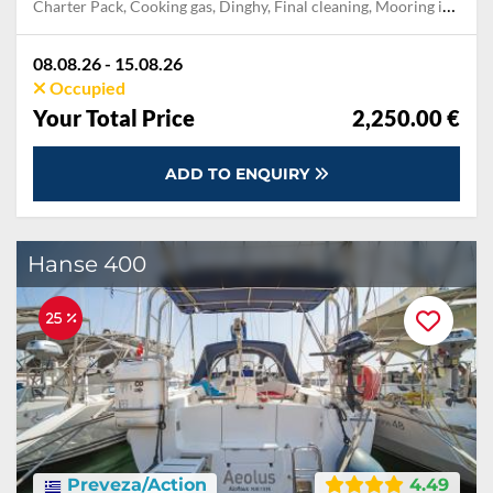
Charter Pack, Cooking gas, Dinghy, Final cleaning, Mooring in home marina during the whole charter, Permit / Transitlog, Pillow, blanket, sheets, duvet cover, Towels
08.08.26 - 15.08.26
Occupied
Your Total Price
2,250.00 €
ADD TO ENQUIRY
Hanse 400
25 %
Preveza/Action
4.49