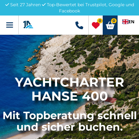
Seit 27 Jahren
Top-Bewertet bei Trustpilot, Google und
Facebook
0
0
EN
Menü
+49 5741 3222690
YACHTCHARTER
HANSE 400
Mit Topberatung schnell
und sicher buchen.