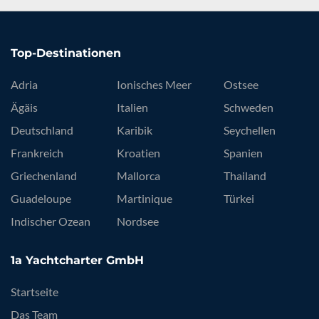
Top-Destinationen
Adria
Ionisches Meer
Ostsee
Ägäis
Italien
Schweden
Deutschland
Karibik
Seychellen
Frankreich
Kroatien
Spanien
Griechenland
Mallorca
Thailand
Guadeloupe
Martinique
Türkei
Indischer Ozean
Nordsee
1a Yachtcharter GmbH
Startseite
Das Team