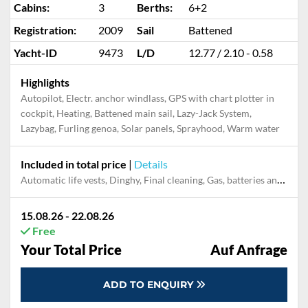
Cabins:
3
Berths:
6+2
Registration:
2009
Sail
Battened
Yacht-ID
9473
L/D
12.77 / 2.10 - 0.58
Highlights
Autopilot, Electr. anchor windlass, GPS with chart plotter in
cockpit, Heating, Battened main sail, Lazy-Jack System,
Lazybag, Furling genoa, Solar panels, Sprayhood, Warm water
Included in total price
|
Details
Automatic life vests, Dinghy, Final cleaning, Gas, batteries and gasoline for outboard, Mooring in home marina during the whole charter, Outboard engine, Pillow, blanket, sheets, duvet cover
15.08.26 - 22.08.26
Free
Your Total Price
Auf Anfrage
ADD TO ENQUIRY