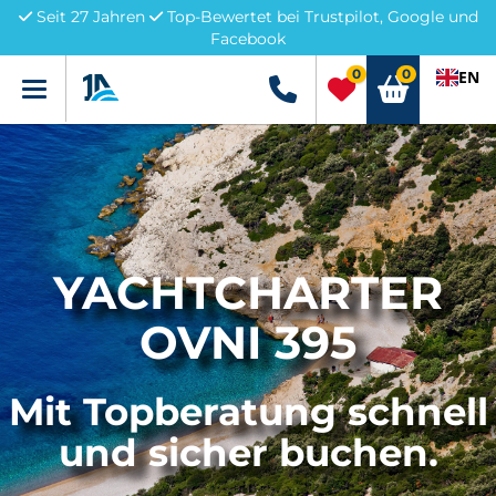
Seit 27 Jahren
Top-Bewertet bei Trustpilot, Google und
Facebook
0
0
EN
Menü
+49 5741 3222690
YACHTCHARTER
OVNI 395
Mit Topberatung schnell
und sicher buchen.