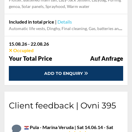
genoa, Solar panels, Sprayhood, Warm water
Included in total price
|
Details
Automatic life vests, Dinghy, Final cleaning, Gas, batteries and gasoline for outboard, Mooring in home marina during the whole charter, Outboard engine, Pillow, blanket, sheets, duvet cover
15.08.26 - 22.08.26
Occupied
Your Total Price
Auf Anfrage
ADD TO ENQUIRY
Client feedback | Ovni 395
Pula - Marina Veruda | Sat 14.06.14 - Sat