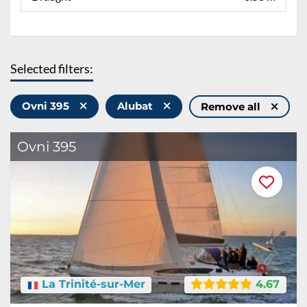
Selected filters:
Ovni 395
Alubat
Remove all
Ovni 395
La Trinité-sur-Mer
4.67