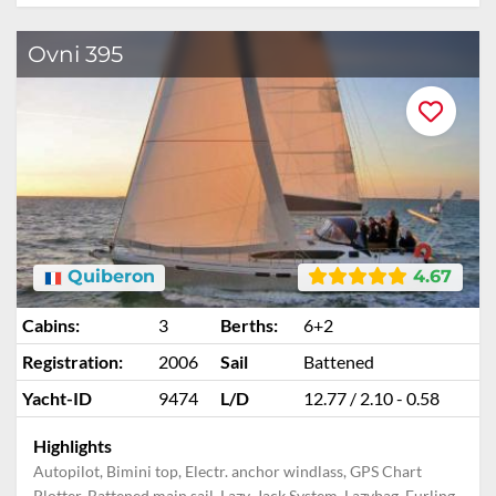
Ovni 395
Quiberon
4.67
Cabins:
3
Berths:
6+2
Registration:
2006
Sail
Battened
Yacht-ID
9474
L/D
12.77 / 2.10 - 0.58
Highlights
Autopilot, Bimini top, Electr. anchor windlass, GPS Chart
Plotter, Battened main sail, Lazy-Jack System, Lazybag, Furling