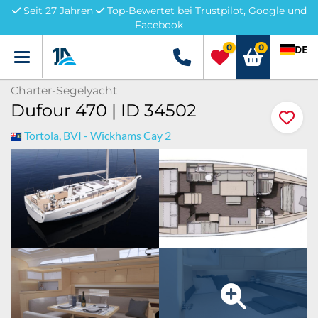
Seit 27 Jahren
Top-Bewertet bei Trustpilot, Google und
Facebook
0
0
DE
Menü
+49 5741 3222690
Charter-Segelyacht
Dufour 470 | ID 34502
Tortola, BVI - Wickhams Cay 2