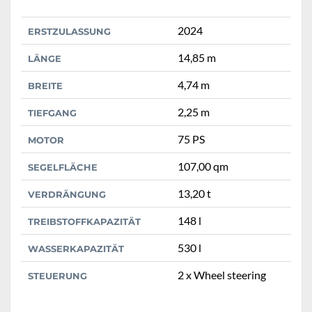
2024
ERSTZULASSUNG
14,85 m
LÄNGE
4,74 m
BREITE
2,25 m
TIEFGANG
75 PS
MOTOR
107,00 qm
SEGELFLÄCHE
13,20 t
VERDRÄNGUNG
148 l
TREIBSTOFFKAPAZITÄT
530 l
WASSERKAPAZITÄT
2 x Wheel steering
STEUERUNG