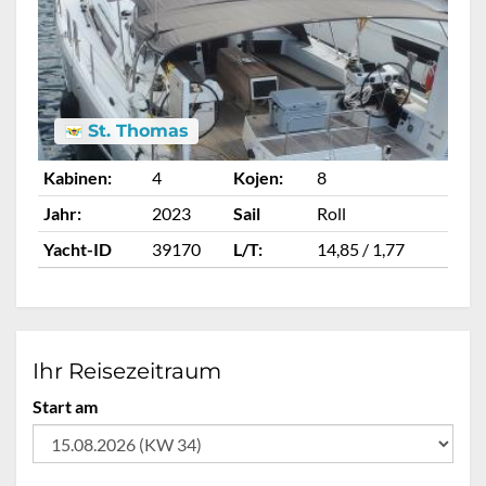
St. Thomas
Kabinen:
4
Kojen:
8
Ka
Jahr:
2023
Sail
Roll
Ja
Yacht-ID
39170
L/T:
14,85 / 1,77
Ya
Ihr Reisezeitraum
Start am