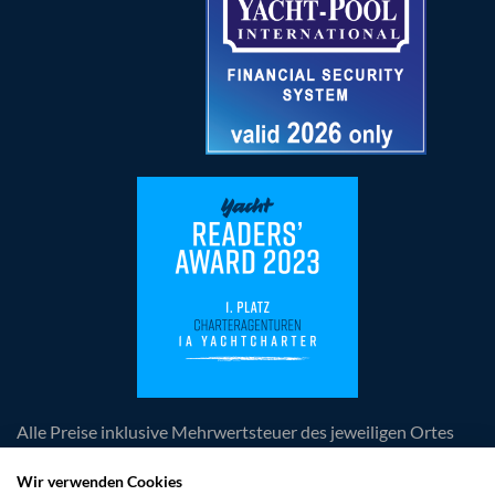
Alle Preise inklusive Mehrwertsteuer des jeweiligen Ortes
der Leistungserbringung, zuzüglich anfallender
obligatorischer Kosten. Die Angebote und Rabatte sind
Wir verwenden Cookies