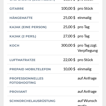
100,00 $
pro Stück
GITARRE
25,00 $
einmalig
HÄNGEMATTE
25,00 $
pro Tag
KAJAK (EINE PERSON)
27,00 $
pro Tag
KAJAK (2 PERS.)
300,00 $
pro Tag zzgl.
KOCH
Verpflegung
22,00 $
pro Stück
LUFTMATRATZE
10,00 $
einmalig
PREPAID MOBILTELEFON
auf Anfrage
PROFESSIONNELLES
FOTOSHOOTING
auf Anfrage
PROVIANT
auf Wunsch
SCHNORCHELAUSRÜSTUNG
gratis