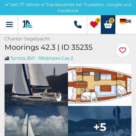
Seit 27 Jahren
Top-Bewertet bei Trustpilot, Google und
Facebook
0
0
DE
Menü
+49 5741 3222690
Charter-Segelyacht
Moorings 42.3 | ID 35235
Tortola, BVI - Wickhams Cay 2
+5