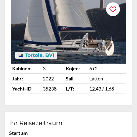
Tortola, BVI
Kabinen:
3
Kojen:
6+2
Ka
Jahr:
2022
Sail
Latten
Ja
Yacht-ID
35238
L/T:
12,43 / 1,68
Ya
Ihr Reisezeitraum
Start am