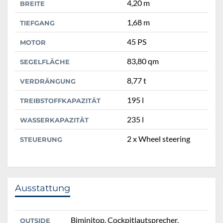
4,20 m
BREITE
1,68 m
TIEFGANG
45 PS
MOTOR
83,80 qm
SEGELFLÄCHE
8,77 t
VERDRÄNGUNG
195 l
TREIBSTOFFKAPAZITÄT
235 l
WASSERKAPAZITÄT
2 x Wheel steering
STEUERUNG
Ausstattung
Biminitop, Cockpitlautsprecher,
OUTSIDE