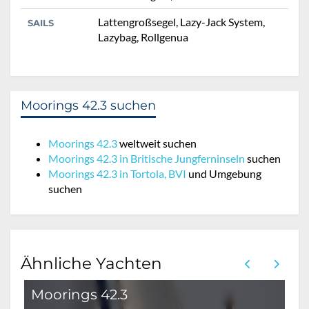
Lattengroßsegel, Lazy-Jack System,
SAILS
Lazybag, Rollgenua
Moorings 42.3 suchen
Moorings 42.3
weltweit suchen
Moorings 42.3 in Britische Jungferninseln
suchen
Moorings 42.3 in Tortola, BVI
und Umgebung
suchen
Ähnliche Yachten
Moorings 42.3
M