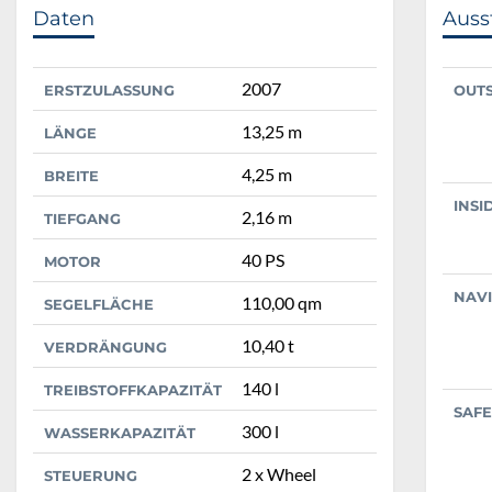
Daten
Auss
2007
ERSTZULASSUNG
OUT
13,25 m
LÄNGE
4,25 m
BREITE
INSI
2,16 m
TIEFGANG
40 PS
MOTOR
NAV
110,00 qm
SEGELFLÄCHE
10,40 t
VERDRÄNGUNG
140 l
TREIBSTOFFKAPAZITÄT
SAFE
300 l
WASSERKAPAZITÄT
2 x Wheel
STEUERUNG