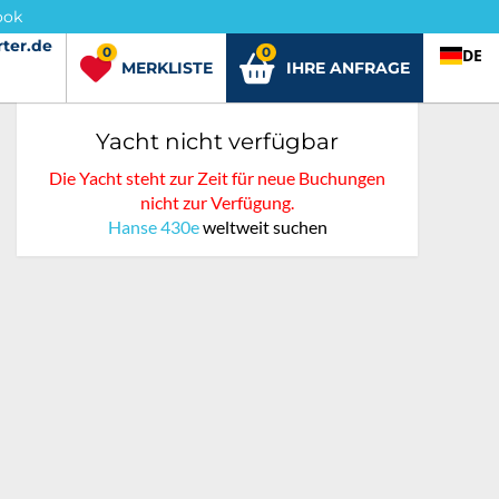
ook
ter.de
rter.de
0
0
DE
MERKLISTE
IHRE ANFRAGE
Yacht nicht verfügbar
Die Yacht steht zur Zeit für neue Buchungen
nicht zur Verfügung.
Hanse 430e
weltweit suchen