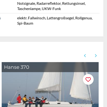
Notsignale, Radarreflektor, Rettungsinsel,
Taschenlampe, UKW-Funk
elektr. Fallwinsch, Lattengroßsegel, Rollgenua,
S
Spi-Baum
Hanse 370
X