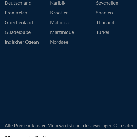
Deutschland
Karibik
Seychellen
Frankreich
Kroatien
Spanien
Griechenland
Mallorca
Thailand
Guadeloupe
Martinique
Türkei
Indischer Ozean
Nordsee
Alle Preise inklusive Mehrwertsteuer des jeweiligen Ortes der 
unverbindlich. Irrtümer und Änderungen vorbehalten. Es gelte