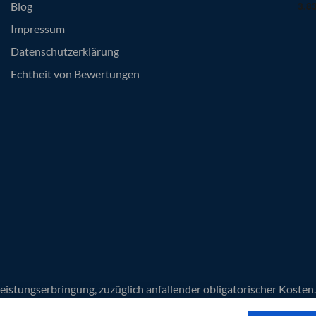
Blog
Impressum
Datenschutzerklärung
Echtheit von Bewertungen
Leistungserbringung, zuzüglich anfallender obligatorischer Koste
n die AGB der 1a Yachtcharter GmbH und des jeweiligen Vertragsp