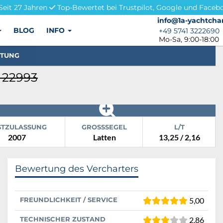
Seit 27 Jahren
Top-Bewertet bei Trustpilot, Google und Faceb
info@1a-yachtchar
info@1a-yachtcha
BLOG
INFO
+49 5741 3222690
+49 5741 3222690
Mo-Sa, 9:00-18:00
STUNG
 22993
STZULASSUNG
GROSSSEGEL
L/T
2007
Latten
13,25 / 2,16
Bewertung des Vercharters
FREUNDLICHKEIT / SERVICE
5,00
TECHNISCHER ZUSTAND
2,86