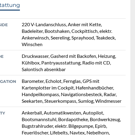
tattung
220 V-Landanschluss, Anker mit Kette,
SIDE
Badeleiter, Bootshaken, Cockpittisch, elektr.
Ankerwinsch, Seereling, Sprayhood, Teakdeck,
Winschen
Druckwasser, Gasherd mit Backofen, Heizung,
DE
Kühlbox, Pantryausstattung, Radio mit CD,
Salontisch absenkbar
Barometer, Echolot, Fernglas, GPS mit
IGATION
Kartenplotter im Cockpit, Hafenhandbücher,
Handpeilkompass, Navigationsbesteck, Radar,
Seekarten, Steuerkompass, Sumlog, Windmesser
Ankerball, Automatikwesten, Autopilot,
TY
Bootsmannstuhl, Bordapotheke, Bordwerkzeug,
Bugstrahlruder, elektr. Bilgepumpe, Epirb,
Feuerlöscher, Lifebelts, Navtex, Nebelhorn,