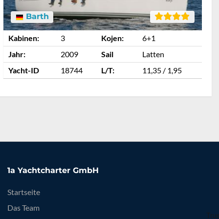
Barth
Kabinen:
3
Kojen:
6+1
K
Jahr:
2009
Sail
Latten
J
Yacht-ID
18744
L/T:
11,35 / 1,95
Y
1a Yachtcharter GmbH
Startseite
Das Team