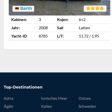
Barth
Kabinen:
3
Kojen:
6+2
Jahr:
2008
Sail
Latten
Yacht-ID
8785
L/T:
11,72 / 1,95
Top-Destinationen
Adria
Ionisches Meer
Ostsee
Ägäis
Italien
Schweden