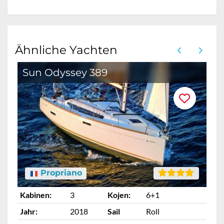
Ähnliche Yachten
Sun Odyssey 389
Propriano
Kabinen:
3
Kojen:
6+1
Ka
Jahr:
2018
Sail
Roll
Ja