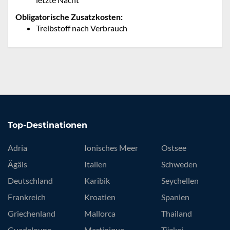
Obligatorische Zusatzkosten:
Treibstoff nach Verbrauch
Top-Destinationen
Adria
Ionisches Meer
Ostsee
Ägäis
Italien
Schweden
Deutschland
Karibik
Seychellen
Frankreich
Kroatien
Spanien
Griechenland
Mallorca
Thailand
Guadeloupe
Martinique
Türkei