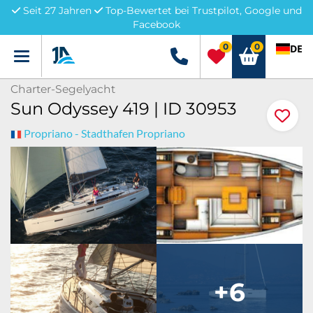
Seit 27 Jahren
Top-Bewertet bei Trustpilot, Google und
Facebook
0
0
DE
Menü
+49 5741 3222690
Charter-Segelyacht
Sun Odyssey 419 | ID 30953
Propriano - Stadthafen Propriano
+6