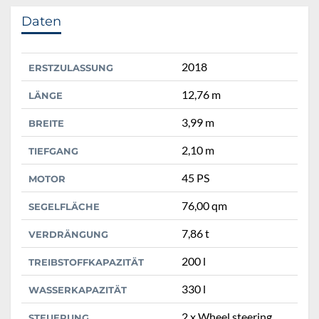
Daten
2018
ERSTZULASSUNG
12,76 m
LÄNGE
3,99 m
BREITE
2,10 m
TIEFGANG
45 PS
MOTOR
76,00 qm
SEGELFLÄCHE
7,86 t
VERDRÄNGUNG
200 l
TREIBSTOFFKAPAZITÄT
330 l
WASSERKAPAZITÄT
2 x Wheel steering
STEUERUNG