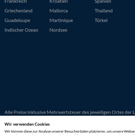
Frankreich
Kroatien
Spanien
Griechenland
Mallorca
Thailand
Guadeloupe
Martinique
Türkei
Indischer Ozean
Nordsee
Alle Preise inklusive Mehrwertsteuer des jeweiligen Ortes der 
unverbindlich. Irrtümer und Änderungen vorbehalten. Es gelte
Wir verwenden Cookies
* Bis zu 50 % Last Minute Rabatt gilt für ausgewählte Yachten u
Wir können diese zur Analyse unserer Besucherdaten platzieren, um unsere Webseit