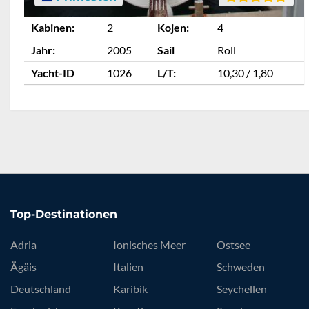
Kabinen:
2
Kojen:
4
Jahr:
2005
Sail
Roll
Yacht-ID
1026
L/T:
10,30 / 1,80
Top-Destinationen
Adria
Ionisches Meer
Ostsee
Ägäis
Italien
Schweden
Deutschland
Karibik
Seychellen