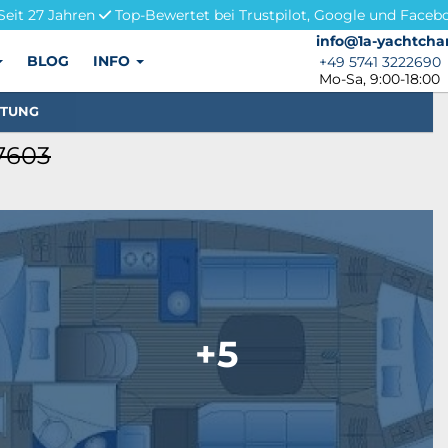
Seit 27 Jahren
Top-Bewertet bei Trustpilot, Google und Faceb
info@1a-yachtchar
info@1a-yachtcha
BLOG
INFO
+49 5741 3222690
+49 5741 3222690
Mo-Sa, 9:00-18:00
STUNG
17603
+5