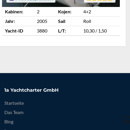
Kabinen:
2
Kojen:
4+2
K
Jahr:
2005
Sail
Roll
J
Yacht-ID
3880
L/T:
10,30 / 1,50
Y
1a Yachtcharter GmbH
Startseite
Das Team
Blog