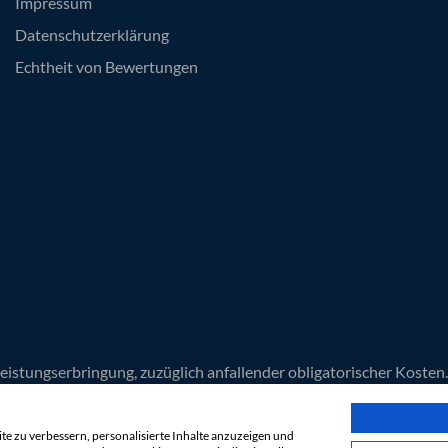
Impressum
Datenschutzerklärung
Echtheit von Bewertungen
Leistungserbringung, zuzüglich anfallender obligatorischer Koste
n die AGB der 1a Yachtcharter GmbH und des jeweiligen Vertragsp
nd Termine. Die Rabatte sind bereits im Preis berücksichtigt.
e zu verbessern, personalisierte Inhalte anzuzeigen und