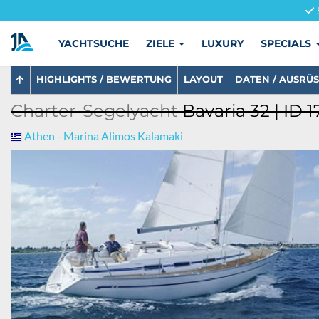
YACHTSUCHE
ZIELE
LUXURY
SPECIALS
HIGHLIGHTS / BEWERTUNG
LAYOUT
DATEN / AUSRÜ
Charter-Segelyacht
Bavaria 32 | ID 
Athen - Marina Alimos Kalamaki