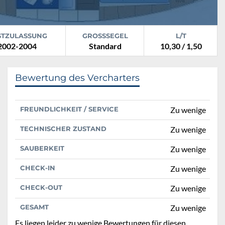
STZULASSUNG
GROSSSEGEL
L/T
2002-2004
Standard
10,30 / 1,50
Bewertung des Vercharters
FREUNDLICHKEIT / SERVICE
Zu wenige
TECHNISCHER ZUSTAND
Zu wenige
SAUBERKEIT
Zu wenige
CHECK-IN
Zu wenige
CHECK-OUT
Zu wenige
GESAMT
Zu wenige
Es liegen leider zu wenige Bewertungen für diesen