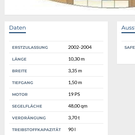
Daten
Auss
2002-2004
ERSTZULASSUNG
SAFE
10,30 m
LÄNGE
3,35 m
BREITE
1,50 m
TIEFGANG
19 PS
MOTOR
48,00 qm
SEGELFLÄCHE
3,70 t
VERDRÄNGUNG
90 l
TREIBSTOFFKAPAZITÄT