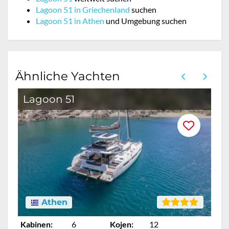
Lagoon 51 in Griechenland
suchen
Lagoon 51 in Athen
und Umgebung suchen
Ähnliche Yachten
Lagoon 51
Athen
Kabinen:
6
Kojen:
12
Ka