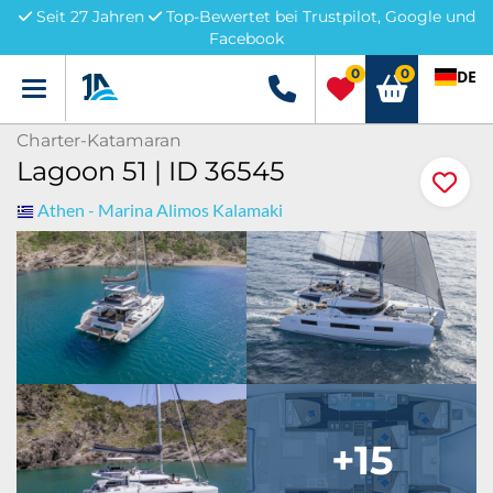
Seit 27 Jahren
Top-Bewertet bei Trustpilot, Google und
Facebook
0
0
DE
Menü
+49 5741 3222690
Charter-Katamaran
Lagoon 51 | ID 36545
Athen - Marina Alimos Kalamaki
+15