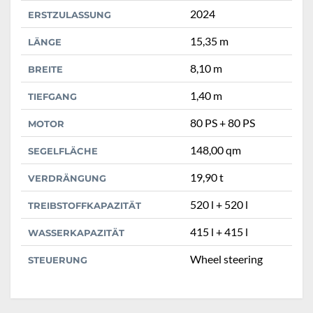
2024
ERSTZULASSUNG
15,35 m
LÄNGE
8,10 m
BREITE
1,40 m
TIEFGANG
80 PS + 80 PS
MOTOR
148,00 qm
SEGELFLÄCHE
19,90 t
VERDRÄNGUNG
520 l + 520 l
TREIBSTOFFKAPAZITÄT
415 l + 415 l
WASSERKAPAZITÄT
Wheel steering
STEUERUNG