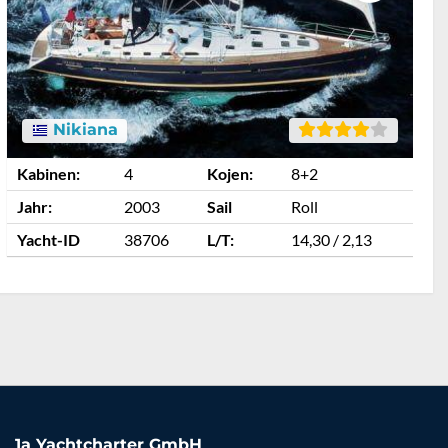
Nikiana
Kabinen:
4
Kojen:
8+2
K
Jahr:
2003
Sail
Roll
J
Yacht-ID
38706
L/T:
14,30 / 2,13
Y
1a Yachtcharter GmbH