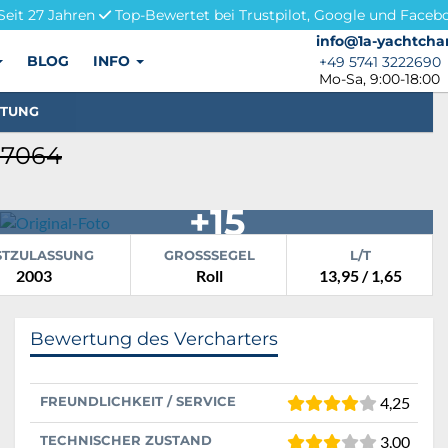
Seit 27 Jahren
Top-Bewertet bei Trustpilot, Google und Faceb
info@1a-yachtchar
info@1a-yachtcha
BLOG
INFO
+49 5741 3222690
+49 5741 3222690
Mo-Sa, 9:00-18:00
STUNG
 27064
+15
STZULASSUNG
GROSSSEGEL
L/T
2003
Roll
13,95 / 1,65
Bewertung des Vercharters
FREUNDLICHKEIT / SERVICE
4,25
TECHNISCHER ZUSTAND
3,00