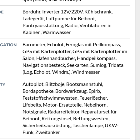
Borduhr, Inverter 12V/220V, Kühlschrank,
DE
Ladegerät, Luftpumpe für Beiboot,
Pantryausstattung, Radio, Ventilatoren in
Kabinen, Warmwasser
Barometer, Echolot, Fernglas mit Peilkompass,
IGATION
GPS mit Kartenplotter, GPS mit Kartenplotter im
Salon, Hafenhandbücher, Handpeilkompass,
Navigationsbesteck, Seekarten, Sumlog, Tridata
(Log, Echolot, Windm.), Windmesser
Autopilot, Blitzboje, Bootsmannstuhl,
TY
Bordapotheke, Bordwerkzeug, Epirb,
Feststoffschwimmwesten, Feuerlöscher,
Lifebelts, Motor-Ersatzteile, Nebelhorn,
Notsignale, Radarreflektor, Reparaturset für
Beiboot, Rettungsinsel, Rettungswesten,
Sicherheitsausrüstung, Taschenlampe, UKW-
Funk, Zweitanker