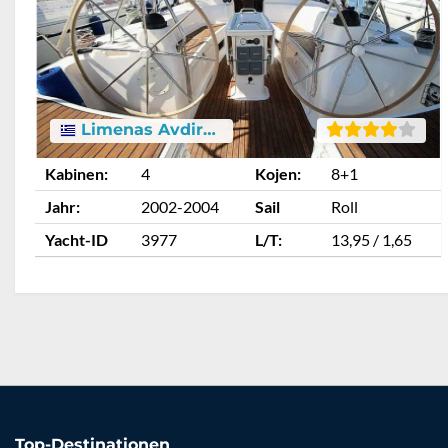
Limenas Avdiron
Kabinen:
4
Kojen:
8+1
Jahr:
2002-2004
Sail
Roll
Yacht-ID
3977
L/T:
13,95 / 1,65
Top-Destinationen