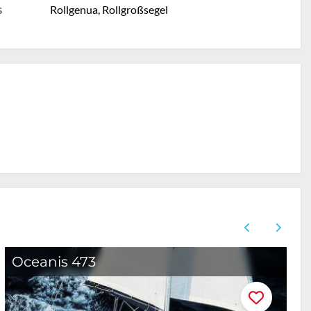
Rollgenua, Rollgroßsegel
S
Oceanis 473
E