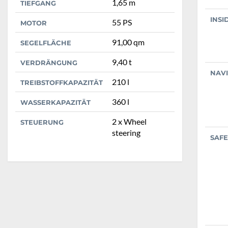
1,65 m
TIEFGANG
INSI
55 PS
MOTOR
91,00 qm
SEGELFLÄCHE
9,40 t
VERDRÄNGUNG
NAV
210 l
TREIBSTOFFKAPAZITÄT
360 l
WASSERKAPAZITÄT
2 x Wheel
STEUERUNG
steering
SAFE