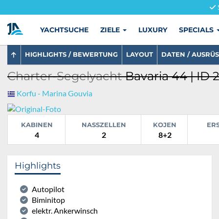
YACHTSUCHE
ZIELE
LUXURY
SPECIALS
HIGHLIGHTS / BEWERTUNG
LAYOUT
DATEN / AUSRÜ
Charter-Segelyacht
Bavaria 44 | ID
Korfu - Marina Gouvia
KABINEN
NASSZELLEN
KOJEN
ER
4
2
8+2
Highlights
Autopilot
Biminitop
elektr. Ankerwinsch