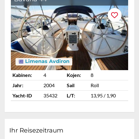
Limenas Avdiron
Kabinen:
4
Kojen:
8
Ka
Jahr:
2004
Sail
Roll
Ja
Yacht-ID
35432
L/T:
13,95 / 1,90
Ya
Ihr Reisezeitraum