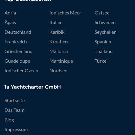
Adria
Ionisches Meer
Ostsee
Ägäis
Italien
Schweden
Deutschland
Karibik
Seychellen
Frankreich
Kroatien
Spanien
Griechenland
Mallorca
Thailand
Guadeloupe
Martinique
Türkei
Indischer Ozean
Nordsee
1a Yachtcharter GmbH
Startseite
Das Team
Blog
Impressum