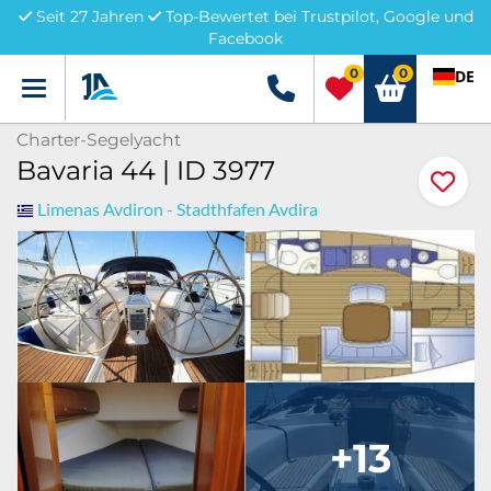
Seit 27 Jahren
Top-Bewertet bei Trustpilot, Google und
Facebook
0
0
DE
Menü
+49 5741 3222690
Charter-Segelyacht
Bavaria 44 | ID 3977
Limenas Avdiron - Stadthfafen Avdira
+13