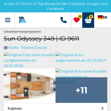
Seit 27 Jahren
Top-Bewertet bei Trustpilot, Google und
Facebook
0
0
DE
Menü
+49 5741 3222690
Charter-Segelyacht
Sun Odyssey 349 | ID 9611
Korfu - Marina Gouvia
+11
Kabinen
3