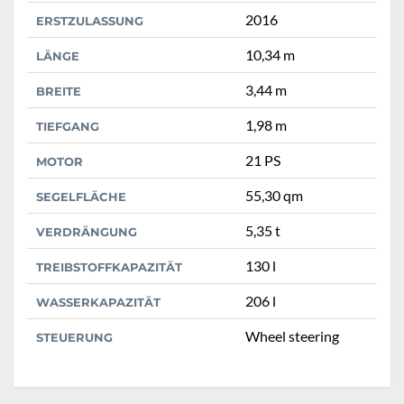
2016
ERSTZULASSUNG
10,34 m
LÄNGE
3,44 m
BREITE
1,98 m
TIEFGANG
21 PS
MOTOR
55,30 qm
SEGELFLÄCHE
5,35 t
VERDRÄNGUNG
130 l
TREIBSTOFFKAPAZITÄT
206 l
WASSERKAPAZITÄT
Wheel steering
STEUERUNG