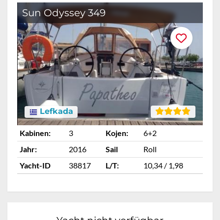
Sun Odyssey 349
Lefkada
Kabinen:
3
Kojen:
6+2
Ka
Jahr:
2016
Sail
Roll
Ja
Yacht-ID
38817
L/T:
10,34 / 1,98
Ya