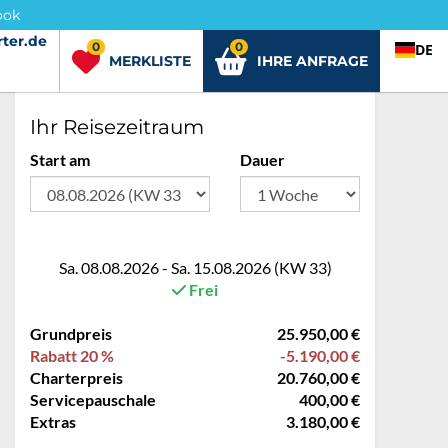
ook
ter.de
rter.de
0
0
DE
MERKLISTE
IHRE ANFRAGE
Ihr Reisezeitraum
Start am
Dauer
Sa. 08.08.2026 - Sa. 15.08.2026 (KW 33)
Frei
Grundpreis
25.950,00 €
Rabatt 20 %
-5.190,00 €
Charterpreis
20.760,00 €
Servicepauschale
400,00 €
Extras
3.180,00 €