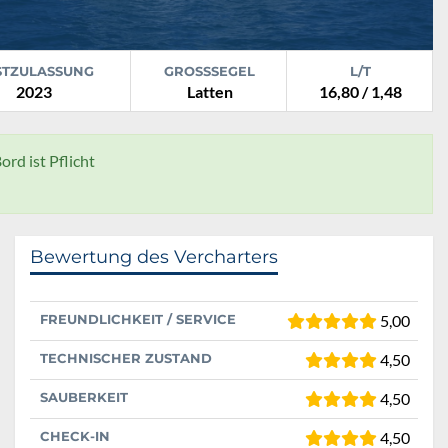
STZULASSUNG
GROSSSEGEL
L/T
2023
Latten
16,80 / 1,48
ord ist Pflicht
Bewertung des Vercharters
FREUNDLICHKEIT / SERVICE
5,00
TECHNISCHER ZUSTAND
4,50
SAUBERKEIT
4,50
CHECK-IN
4,50