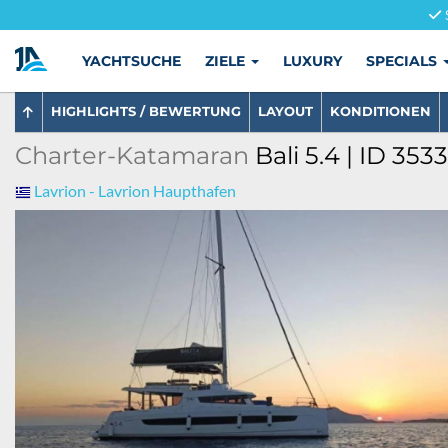
YACHTSUCHE
ZIELE
LUXURY
SPECIALS
HIGHLIGHTS / BEWERTUNG
LAYOUT
KONDITIONEN
Charter-Katamaran
Bali 5.4 | ID 353
Lavrion - Lavrion Haupthafen