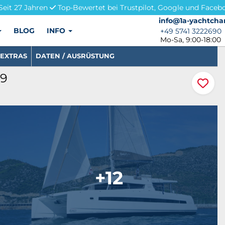
Seit 27 Jahren
Top-Bewertet bei Trustpilot, Google und Faceb
info@1a-yachtchar
info@1a-yachtcha
BLOG
INFO
+49 5741 3222690
+49 5741 3222690
Mo-Sa, 9:00-18:00
EXTRAS
DATEN / AUSRÜSTUNG
39
+12