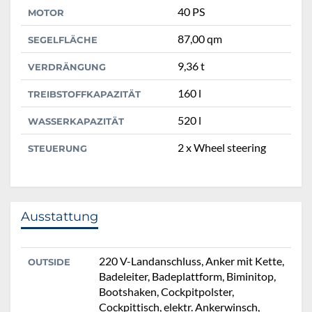
40 PS
MOTOR
87,00 qm
SEGELFLÄCHE
9,36 t
VERDRÄNGUNG
160 l
TREIBSTOFFKAPAZITÄT
520 l
WASSERKAPAZITÄT
2 x Wheel steering
STEUERUNG
Ausstattung
220 V-Landanschluss, Anker mit Kette,
OUTSIDE
Badeleiter, Badeplattform, Biminitop,
Bootshaken, Cockpitpolster,
Cockpittisch, elektr. Ankerwinsch,