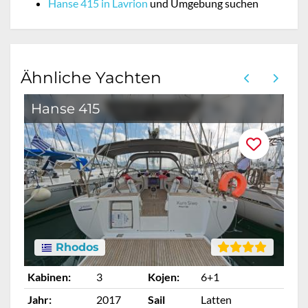
Hanse 415 in Lavrion
und Umgebung suchen
Ähnliche Yachten
Hanse 415
Rhodos
Kabinen:
3
Kojen:
6+1
Ka
Jahr:
2017
Sail
Latten
Ja