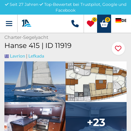
Seit 27 Jahren
Top-Bewertet bei Trustpilot, Google und
Facebook
0
0
DE
Menü
+49 5741 3222690
Charter-Segelyacht
Hanse 415 | ID 11919
Lavrion
|
Lefkada
+23