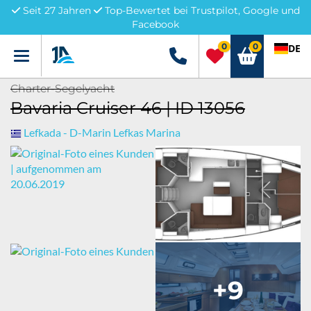
Seit 27 Jahren
Top-Bewertet bei Trustpilot, Google und
Facebook
0
0
DE
Menü
+49 5741 3222690
Charter-Segelyacht
Bavaria Cruiser 46 | ID 13056
Lefkada - D-Marin Lefkas Marina
+9