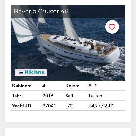
Bavaria Cruiser 46
B
Nikiana
Kabinen:
4
Kojen:
8+1
Ka
Jahr:
2016
Sail
Latten
Ja
Yacht-ID
37041
L/T:
14,27 / 2,10
Ya