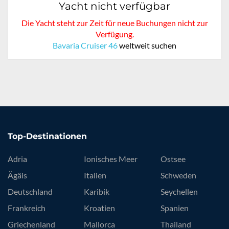
Yacht nicht verfügbar
Die Yacht steht zur Zeit für neue Buchungen nicht zur
Verfügung.
Bavaria Cruiser 46
weltweit suchen
Top-Destinationen
Adria
Ionisches Meer
Ostsee
Ägäis
Italien
Schweden
Deutschland
Karibik
Seychellen
Frankreich
Kroatien
Spanien
Griechenland
Mallorca
Thailand