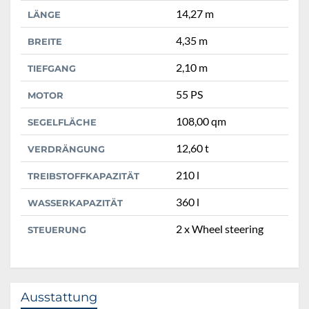
14,27 m
LÄNGE
4,35 m
BREITE
2,10 m
TIEFGANG
55 PS
MOTOR
108,00 qm
SEGELFLÄCHE
12,60 t
VERDRÄNGUNG
210 l
TREIBSTOFFKAPAZITÄT
360 l
WASSERKAPAZITÄT
2 x Wheel steering
STEUERUNG
Ausstattung