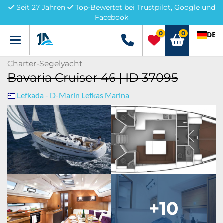
Seit 27 Jahren
Top-Bewertet bei Trustpilot, Google und
Facebook
0
0
DE
Menü
+49 5741 3222690
Charter-Segelyacht
Bavaria Cruiser 46 | ID 37095
Lefkada - D-Marin Lefkas Marina
+10