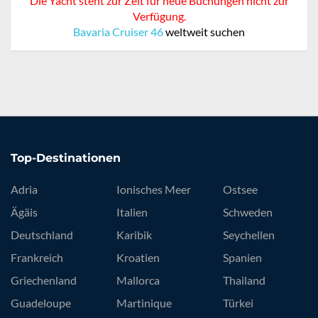
Die Yacht steht zur Zeit für neue Buchungen nicht zur
Verfügung.
Bavaria Cruiser 46
weltweit suchen
Top-Destinationen
Adria
Ionisches Meer
Ostsee
Ägäis
Italien
Schweden
Deutschland
Karibik
Seychellen
Frankreich
Kroatien
Spanien
Griechenland
Mallorca
Thailand
Guadeloupe
Martinique
Türkei