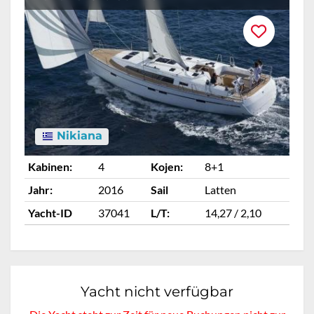
Nikiana
Kabinen:
4
Kojen:
8+1
Ka
Jahr:
2016
Sail
Latten
Ja
Yacht-ID
37041
L/T:
14,27 / 2,10
Ya
Yacht nicht verfügbar