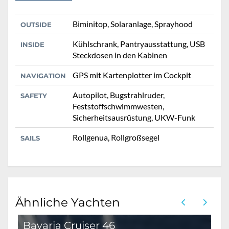
Biminitop, Solaranlage, Sprayhood
OUTSIDE
Kühlschrank, Pantryausstattung, USB
INSIDE
Steckdosen in den Kabinen
GPS mit Kartenplotter im Cockpit
NAVIGATION
Autopilot, Bugstrahlruder,
SAFETY
Feststoffschwimmwesten,
Sicherheitsausrüstung, UKW-Funk
Rollgenua, Rollgroßsegel
SAILS
Ähnliche Yachten
Bavaria Cruiser 46
B