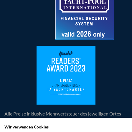
Alle Preise inklusive Mehrwertsteuer des jeweiligen Ortes
der Leistungserbringung, zuzüglich anfallender
obligatorischer Kosten. Die Angebote und Rabatte sind
Wir verwenden Cookies