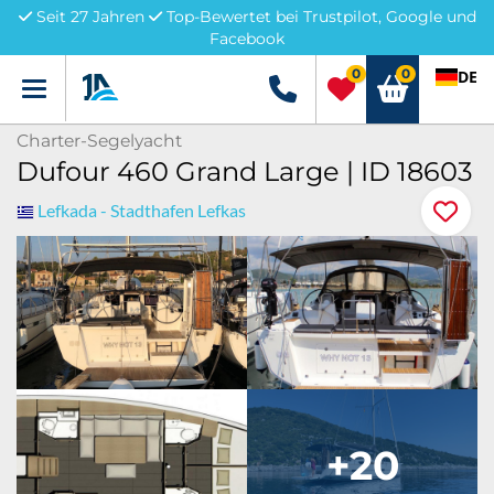
Seit 27 Jahren
Top-Bewertet bei Trustpilot, Google und
Facebook
0
0
DE
Menü
+49 5741 3222690
Charter-Segelyacht
Dufour 460 Grand Large | ID 18603
Lefkada - Stadthafen Lefkas
+20