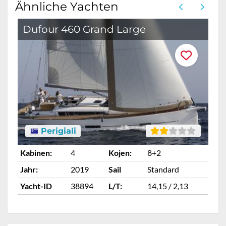
Ähnliche Yachten
Dufour 460 Grand Large
Perigiali
Kabinen:
4
Kojen:
8+2
Ka
Jahr:
2019
Sail
Standard
Ja
Yacht-ID
38894
L/T:
14,15 / 2,13
Ya