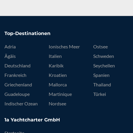
Top-Destinationen
Adria
Ionisches Meer
Ostsee
Ägäis
Italien
Schweden
Deutschland
Karibik
Seychellen
Frankreich
Kroatien
Spanien
Griechenland
Mallorca
Thailand
Guadeloupe
Martinique
Türkei
Indischer Ozean
Nordsee
1a Yachtcharter GmbH
Startseite