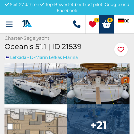
Seit 27 Jahren
Top-Bewertet bei Trustpilot, Google und
Facebook
0
0
DE
Menü
+49 5741 3222690
Charter-Segelyacht
Oceanis 51.1 | ID 21539
Lefkada - D-Marin Lefkas Marina
+21