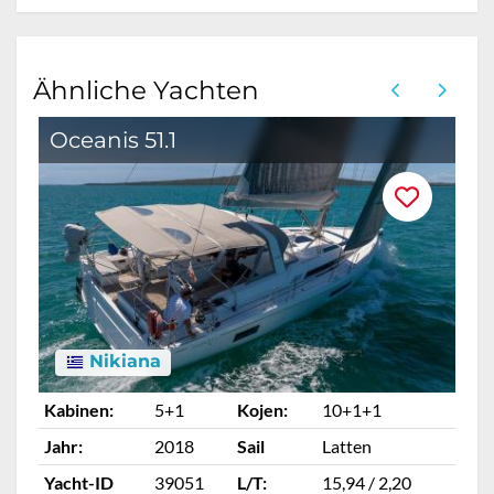
Ähnliche Yachten
Oceanis 51.1
O
Nikiana
Kabinen:
5+1
Kojen:
10+1+1
Ka
Jahr:
2018
Sail
Latten
Ja
Yacht-ID
39051
L/T:
15,94 / 2,20
Ya