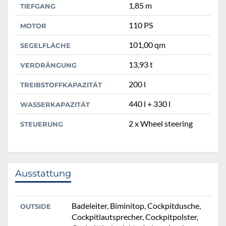
1,85 m
TIEFGANG
110 PS
MOTOR
101,00 qm
SEGELFLÄCHE
13,93 t
VERDRÄNGUNG
200 l
TREIBSTOFFKAPAZITÄT
440 l + 330 l
WASSERKAPAZITÄT
2 x Wheel steering
STEUERUNG
Ausstattung
Badeleiter, Biminitop, Cockpitdusche,
OUTSIDE
Cockpitlautsprecher, Cockpitpolster,