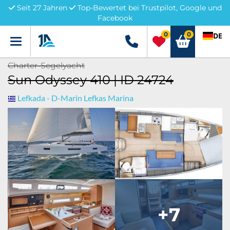
Seit 27 Jahren
Top-Bewertet bei Trustpilot, Google und
Facebook
0
0
DE
Menü
+49 5741 3222690
Charter-Segelyacht
Sun Odyssey 410 | ID 24724
Lefkada - D-Marin Lefkas Marina
+7