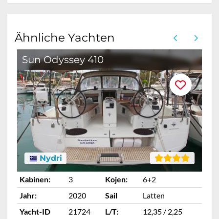
Ähnliche Yachten
Sun Odyssey 410
Nydri
Kabinen:
3
Kojen:
6+2
Ka
Jahr:
2020
Sail
Latten
Ja
Yacht-ID
21724
L/T:
12,35 / 2,25
Ya