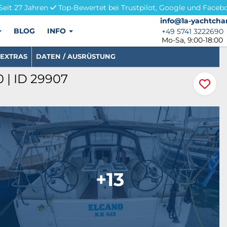
Seit 27 Jahren
Top-Bewertet bei Trustpilot, Google und Faceb
info@1a-yachtchar
info@1a-yachtcha
BLOG
INFO
+49 5741 3222690
+49 5741 3222690
Mo-Sa, 9:00-18:00
EXTRAS
DATEN / AUSRÜSTUNG
 | ID 29907
+13