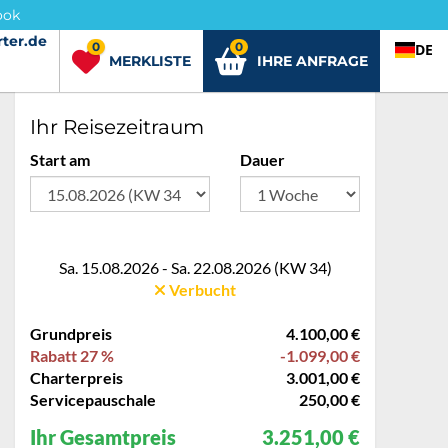
ook
ter.de
rter.de
0
0
DE
MERKLISTE
IHRE ANFRAGE
Ihr Reisezeitraum
Start am
Dauer
Sa. 15.08.2026 - Sa. 22.08.2026 (KW 34)
Verbucht
Grundpreis
4.100,00 €
Rabatt 27 %
-1.099,00 €
Charterpreis
3.001,00 €
Servicepauschale
250,00 €
Ihr Gesamtpreis
3.251,00 €