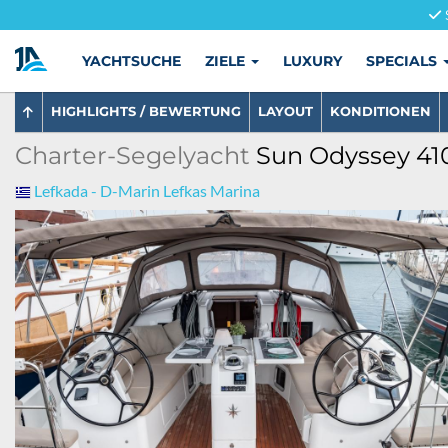
YACHTSUCHE
ZIELE
LUXURY
SPECIALS
HIGHLIGHTS / BEWERTUNG
LAYOUT
KONDITIONEN
Charter-Segelyacht
Sun Odyssey 410
Lefkada - D-Marin Lefkas Marina