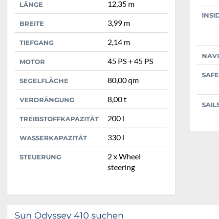
12,35 m
LÄNGE
INSI
3,99 m
BREITE
2,14 m
TIEFGANG
NAV
45 PS + 45 PS
MOTOR
SAFE
80,00 qm
SEGELFLÄCHE
8,00 t
VERDRÄNGUNG
SAIL
200 l
TREIBSTOFFKAPAZITÄT
330 l
WASSERKAPAZITÄT
2 x Wheel
STEUERUNG
steering
Sun Odyssey 410 suchen