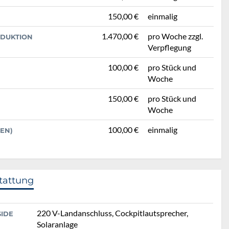
150,00 €
einmalig
1.470,00 €
pro Woche zzgl.
EDUKTION
Verpflegung
100,00 €
pro Stück und
Woche
150,00 €
pro Stück und
Woche
100,00 €
einmalig
EN)
tattung
220 V-Landanschluss, Cockpitlautsprecher,
SIDE
Solaranlage