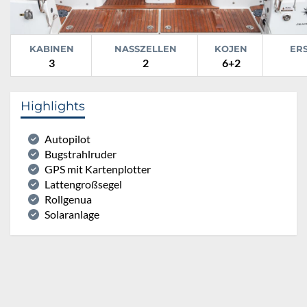
KABINEN
NASSZELLEN
KOJEN
ER
3
2
6+2
Highlights
Autopilot
Bugstrahlruder
GPS mit Kartenplotter
Lattengroßsegel
Rollgenua
Solaranlage