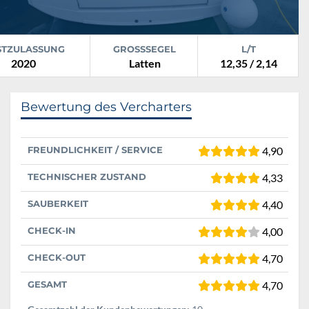
STZULASSUNG
GROSSSEGEL
L/T
2020
Latten
12,35 / 2,14
Bewertung des Vercharters
FREUNDLICHKEIT / SERVICE
4,90
TECHNISCHER ZUSTAND
4,33
SAUBERKEIT
4,40
CHECK-IN
4,00
CHECK-OUT
4,70
GESAMT
4,70