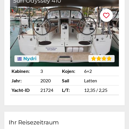
Sun Odyssey 410
Nydri
Kabinen:
3
Kojen:
6+2
Ka
Jahr:
2020
Sail
Latten
Ja
Yacht-ID
21724
L/T:
12,35 / 2,25
Ya
Ihr Reisezeitraum