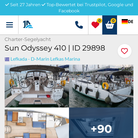
Seit 27 Jahren
Top-Bewertet bei Trustpilot, Google und
Facebook
0
0
DE
Menü
+49 5741 3222690
Charter-Segelyacht
Sun Odyssey 410 | ID 29898
Lefkada - D-Marin Lefkas Marina
+90