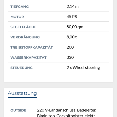
2,14 m
TIEFGANG
45 PS
MOTOR
80,00 qm
SEGELFLÄCHE
8,00 t
VERDRÄNGUNG
200 l
TREIBSTOFFKAPAZITÄT
330 l
WASSERKAPAZITÄT
2 x Wheel steering
STEUERUNG
Ausstattung
220 V-Landanschluss, Badeleiter,
OUTSIDE
Biminitop, Cockpitpolster, elektr.