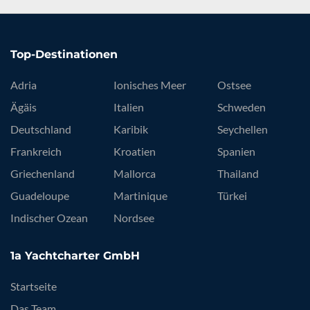
Top-Destinationen
Adria
Ionisches Meer
Ostsee
Ägäis
Italien
Schweden
Deutschland
Karibik
Seychellen
Frankreich
Kroatien
Spanien
Griechenland
Mallorca
Thailand
Guadeloupe
Martinique
Türkei
Indischer Ozean
Nordsee
1a Yachtcharter GmbH
Startseite
Das Team