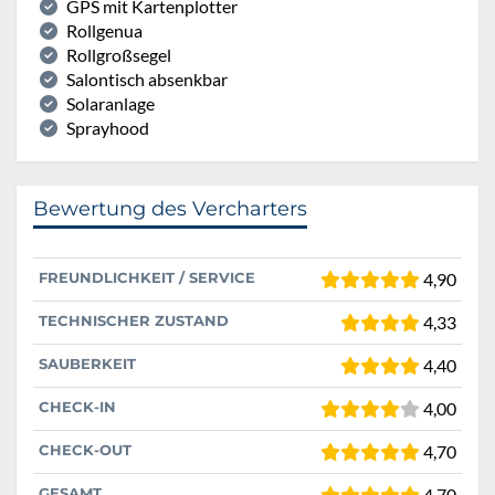
GPS mit Kartenplotter
Rollgenua
Rollgroßsegel
Salontisch absenkbar
Solaranlage
Sprayhood
Bewertung des Vercharters
FREUNDLICHKEIT / SERVICE
4,90
TECHNISCHER ZUSTAND
4,33
SAUBERKEIT
4,40
CHECK-IN
4,00
CHECK-OUT
4,70
GESAMT
4,70