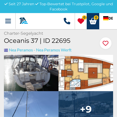
Seit 27 Jahren
Top-Bewertet bei Trustpilot, Google und
Facebook
0
0
DE
Menü
+49 5741 3222690
Charter-Segelyacht
Oceanis 37 | ID 22695
Nea Peramos - Nea Peramos Werft
+9