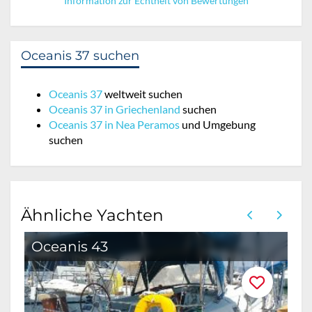
Information zur Echtheit von Bewertungen
Oceanis 37 suchen
Oceanis 37
weltweit suchen
Oceanis 37 in Griechenland
suchen
Oceanis 37 in Nea Peramos
und Umgebung
suchen
Ähnliche Yachten
Oceanis 43
S