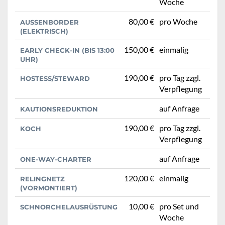
Woche
80,00 €
pro Woche
AUSSENBORDER (
ELEKTRISCH)
150,00 €
einmalig
EARLY CHECK-IN (BIS 13:00
UHR)
190,00 €
pro Tag zzgl.
HOSTESS/STEWARD
Verpflegung
auf Anfrage
KAUTIONSREDUKTION
190,00 €
pro Tag zzgl.
KOCH
Verpflegung
auf Anfrage
ONE-WAY-CHARTER
120,00 €
einmalig
RELINGNETZ
(VORMONTIERT)
10,00 €
pro Set und
SCHNORCHELAUSRÜSTUNG
Woche