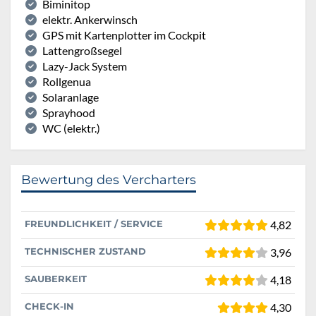
Biminitop
elektr. Ankerwinsch
GPS mit Kartenplotter im Cockpit
Lattengroßsegel
Lazy-Jack System
Rollgenua
Solaranlage
Sprayhood
WC (elektr.)
Bewertung des Vercharters
FREUNDLICHKEIT / SERVICE
4,82
TECHNISCHER ZUSTAND
3,96
SAUBERKEIT
4,18
CHECK-IN
4,30