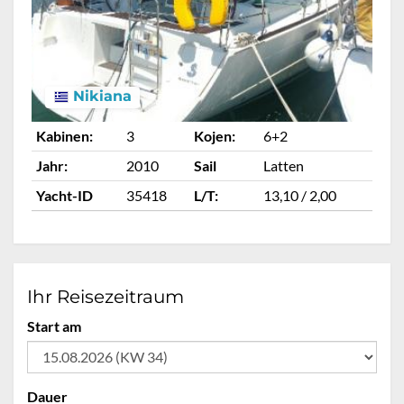
Nikiana
Kabinen:
3
Kojen:
6+2
Ka
Jahr:
2010
Sail
Latten
Ja
Yacht-ID
35418
L/T:
13,10 / 2,00
Ya
Ihr Reisezeitraum
Start am
Dauer