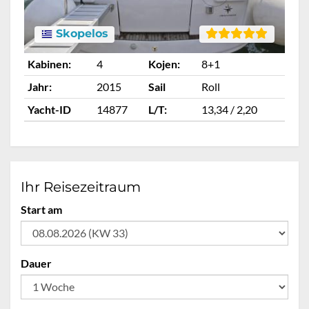
Skopelos
Kabinen:
4
Kojen:
8+1
Ka
Jahr:
2015
Sail
Roll
Ja
Yacht-ID
14877
L/T:
13,34 / 2,20
Ya
Ihr Reisezeitraum
Start am
Dauer