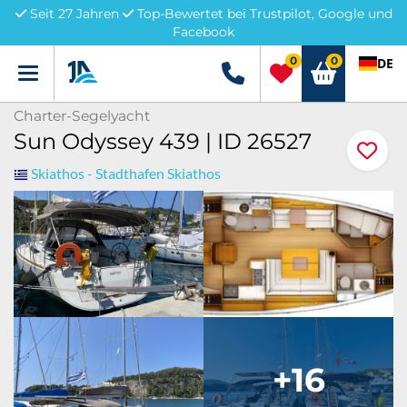
Seit 27 Jahren
Top-Bewertet bei Trustpilot, Google und
Facebook
0
0
DE
Menü
+49 5741 3222690
Charter-Segelyacht
Sun Odyssey 439 | ID 26527
Skiathos - Stadthafen Skiathos
+16