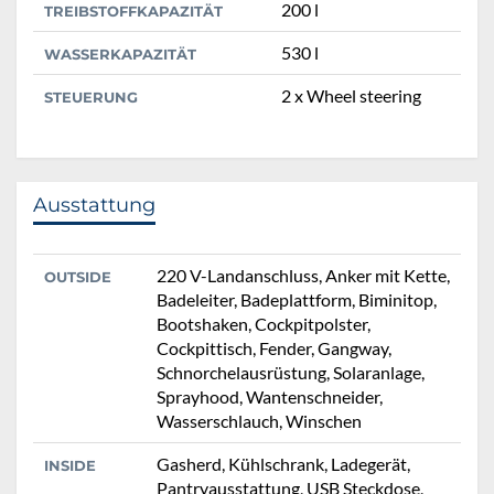
200 l
TREIBSTOFFKAPAZITÄT
530 l
WASSERKAPAZITÄT
2 x Wheel steering
STEUERUNG
Ausstattung
220 V-Landanschluss, Anker mit Kette,
OUTSIDE
Badeleiter, Badeplattform, Biminitop,
Bootshaken, Cockpitpolster,
Cockpittisch, Fender, Gangway,
Schnorchelausrüstung, Solaranlage,
Sprayhood, Wantenschneider,
Wasserschlauch, Winschen
Gasherd, Kühlschrank, Ladegerät,
INSIDE
Pantryausstattung, USB Steckdose,